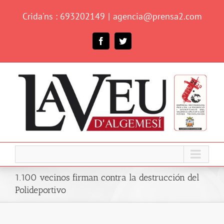
Skip
Crida'ns : 693202149
|
agencia@prensa2.com
to
content
Facebook
Twitter
1.100 vecinos firman contra la destrucción del
Polideportivo