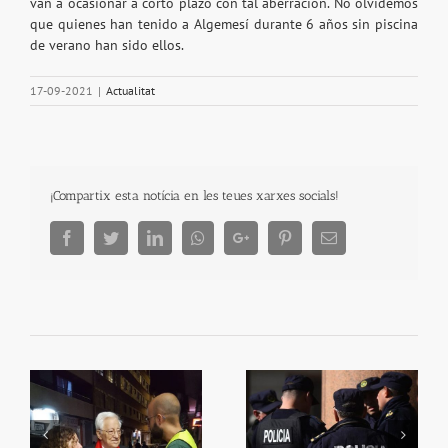
van a ocasionar a corto plazo con tal aberración. No olvidemos
que quienes han tenido a Algemesí durante 6 años sin piscina
de verano han sido ellos.
17-09-2021
|
Actualitat
¡Compartix esta notícia en les teues xarxes socials!
Facebook
Twitter
LinkedIn
Whatsapp
Google+
Pinterest
Email
Dos policies eviten la