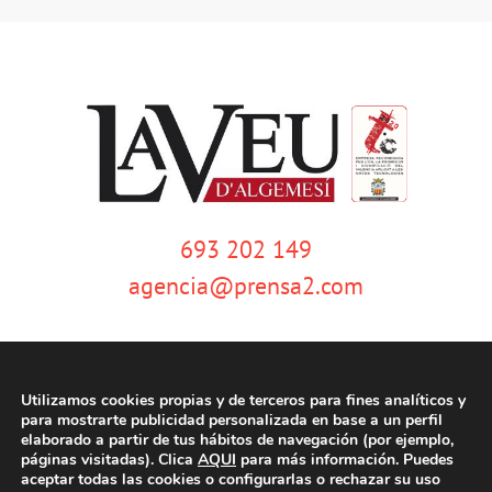
693 202 149
agencia@prensa2.com
Utilizamos cookies propias y de terceros para fines analíticos y
para mostrarte publicidad personalizada en base a un perfil
elaborado a partir de tus hábitos de navegación (por ejemplo,
páginas visitadas). Clica
AQUI
para más información. Puedes
© Copyright 2020 | La Veu d'Algemesí | Tots els drets reservats |
Aviso
aceptar todas las cookies o configurarlas o rechazar su uso