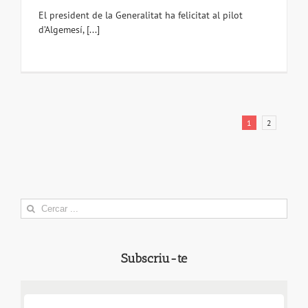
El president de la Generalitat ha felicitat al pilot
d’Algemesí, [...]
1
2
Search
for:
Subscriu-te