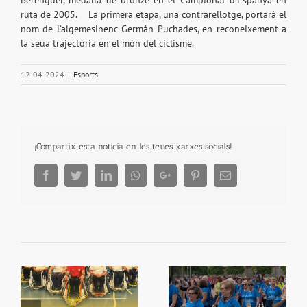
Berenguer, medalla de bronze en el Campionat d’Espanya en
ruta de 2005. La primera etapa, una contrarellotge, portarà el
nom de l’algemesinenc Germán Puchades, en reconeixement a
la seua trajectòria en el món del ciclisme.
12-04-2024
|
Esports
¡Compartix esta notícia en les teues xarxes socials!
Facebook
Twitter
LinkedIn
Whatsapp
Google+
Pinterest
Email