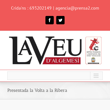
Skip
Crida'ns : 693202149
|
agencia@prensa2.com
to
content
Facebook
Twitter
Presentada la Volta a la Ribera