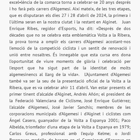
excel•lència de la comarca torna a celebrar-se 20 anys després
i ho farà pels carrers d’Algemesí. Així mateix, de les tres etapes,
que es disputaran els dies 27 i 28 d’abril de 2024, la primera i
l’última seran en la nostra ciutat i la restant en Alginet. Juan
Enrique Ribes, regidor d’Esports, ha dit: «Després de dos
dècades que no se celebra esta emblemàtica Volta a la Ribera,
la prova torna a omplir els carrers d’Algemesí acostant-nos
l’emoció de la competició ciclista i un sentit de renovació i
unió entre nosaltres. És innegable que esta cursa ens dona
l’oportunitat de viure moments de glòria i celebració per
l’esport que ha sigut part de la identitat de molts
algemesinencs al llarg de la vida». L’Ajuntament d’Algemesí
també va ser la seu de la presentació oficial de la Volta a la
Ribera, que es va celebrar ahir 11 d’abril. Van estar presents el
primer tinent d’alcalde d’Alginet, Andrés Añón; el president de
la Federació Valenciana de Ciclisme, José Enrique Gutiérrez;
l’alcalde d’Algemesí, José Javier Sanchis; membres de les
corporacions municipals d’Algemesí i d’Alginet i ciclistes com
Ángel Casero, guanyador de la Volta a Espanya 2001; Paco
Albelda, triomfador d’una etapa de la Volta a Espanya en 1979;
Carlos Greus, professional amb l’equip Kelme; o Jordi