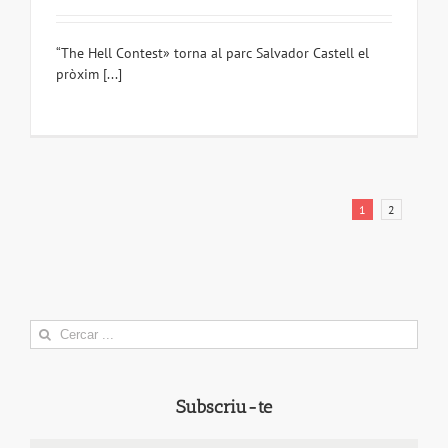
“The Hell Contest» torna al parc Salvador Castell el
pròxim [...]
1
2
Search
for:
Subscriu-te