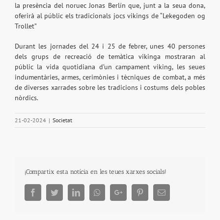
la presència del noruec Jonas Berlín que, junt a la seua dona,
oferirà al públic els tradicionals jocs vikings de “Lekegoden og
Trollet”
Durant les jornades del 24 i 25 de febrer, unes 40 persones
dels grups de recreació de temàtica vikinga mostraran al
públic la vida quotidiana d’un campament viking, les seues
indumentàries, armes, cerimònies i tècniques de combat, a més
de diverses xarrades sobre les tradicions i costums dels pobles
nòrdics.
21-02-2024
|
Societat
¡Compartix esta notícia en les teues xarxes socials!
Facebook
Twitter
LinkedIn
Whatsapp
Google+
Pinterest
Email