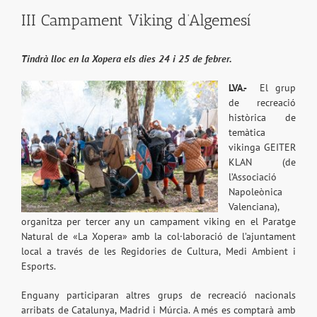
III Campament Viking d’Algemesí
Tindrà lloc en la Xopera els dies 24 i 25 de febrer.
LVA.-
El grup
de recreació
històrica de
temàtica
vikinga GEITER
KLAN (de
l’Associació
Napoleònica
Valenciana),
organitza per tercer any un campament viking en el Paratge
Natural de «La Xopera» amb la col·laboració de l’ajuntament
local a través de les Regidories de Cultura, Medi Ambient i
Esports.
Enguany participaran altres grups de recreació nacionals
arribats de Catalunya, Madrid i Múrcia. A més es comptarà amb