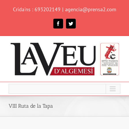
Skip
Crida'ns : 693202149
|
agencia@prensa2.com
to
content
Facebook
Twitter
VIII Ruta de la Tapa