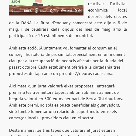
reactivar l’activitat
econòmica local
després dels efectes
de la DANA. La Ruta d’enguany començarà este dijous 8 de
maig, i se celebrarà cada dijous del mes de maig amb la
participació de 16 establiments del municipi.
Amb esta acció, l’Ajuntament vol fomentar el consum en el
comerç i hostaleria de proximitat, especialment en un moment
clau per a la recuperació de negocis afectats per la riuada del
passat octubre. Cada establiment oferirà a la ciutadania tres
propostes de tapa amb un preu de 2,5 euros cadascuna.
Així mateix, un jurat valorarà eixes propostes i entregarà
premis a les tres millors tapes, amb un subministrament de
beguda valorat en 300 euros per part de Berca Distribucions.
Amb este premi, no sols es busca beneficiar als guanyadors,
sinó també fomentar una relació de suport mutu entre els
comerços locals i proveïdors clau en el sector.
D’esta manera, les tres tapes que valorarà el jurat estaran