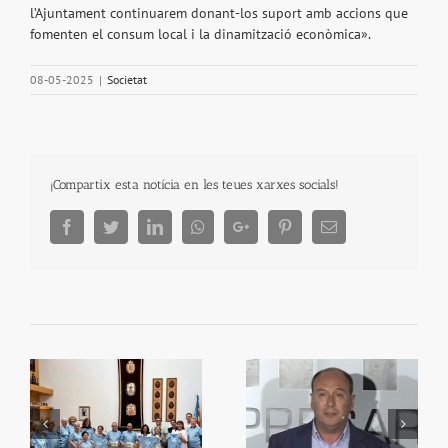
l’Ajuntament continuarem donant-los suport amb accions que
fomenten el consum local i la dinamització econòmica».
08-05-2025
|
Societat
¡Compartix esta notícia en les teues xarxes socials!
Facebook
Twitter
LinkedIn
Whatsapp
Google+
Pinterest
Email
En memoria de Andreu
Premis de la Ruta de la