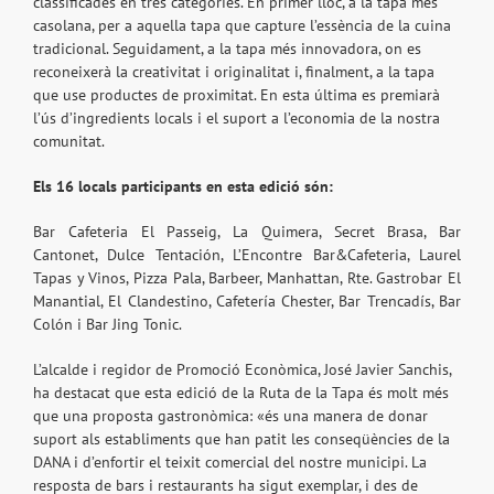
classificades en tres categories. En primer lloc, a la tapa més
casolana, per a aquella tapa que capture l’essència de la cuina
tradicional. Seguidament, a la tapa més innovadora, on es
reconeixerà la creativitat i originalitat i, finalment, a la tapa
que use productes de proximitat. En esta última es premiarà
l’ús d’ingredients locals i el suport a l’economia de la nostra
comunitat.
Els 16 locals participants en esta edició són:
Bar Cafeteria El Passeig, La Quimera, Secret Brasa, Bar
Cantonet, Dulce Tentación, L’Encontre Bar&Cafeteria, Laurel
Tapas y Vinos, Pizza Pala, Barbeer, Manhattan, Rte. Gastrobar El
Manantial, El Clandestino, Cafetería Chester, Bar Trencadís, Bar
Colón i Bar Jing Tonic.
L’alcalde i regidor de Promoció Econòmica, José Javier Sanchis,
ha destacat que esta edició de la Ruta de la Tapa és molt més
que una proposta gastronòmica: «és una manera de donar
suport als establiments que han patit les conseqüències de la
DANA i d’enfortir el teixit comercial del nostre municipi. La
resposta de bars i restaurants ha sigut exemplar, i des de