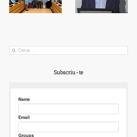
Alberola
Tapa
Search
for:
Subscriu-te