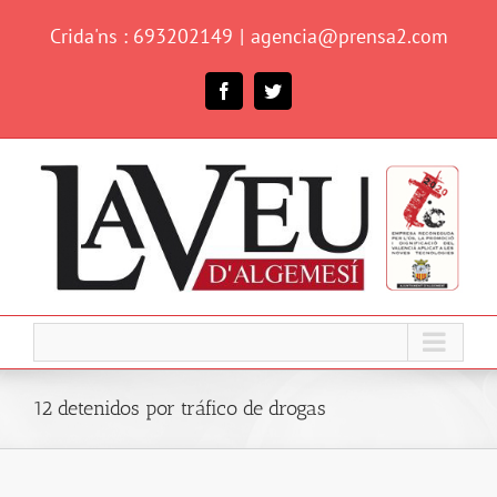
Skip
Crida'ns : 693202149
|
agencia@prensa2.com
to
content
Facebook
Twitter
12 detenidos por tráfico de drogas