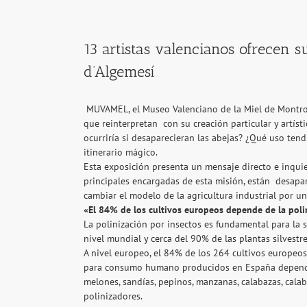
View
Larger
13 artistas valencianos ofrecen s
Image
d’Algemesí
MUVAMEL, el Museo Valenciano de la Miel de Montroy 
que reinterpretan con su creación particular y artíst
ocurriría si desaparecieran las abejas? ¿Qué uso tend
itinerario mágico.
Esta exposición presenta un mensaje directo e inquieta
principales encargadas de esta misión, están desapare
cambiar el modelo de la agricultura industrial por un
«El 84% de los cultivos europeos depende de la poli
La polinización por insectos es fundamental para la 
nivel mundial y cerca del 90% de las plantas silvestre
A nivel europeo, el 84% de los 264 cultivos europeos
para consumo humano producidos en España dependen 
melones, sandías, pepinos, manzanas, calabazas, calab
polinizadores.