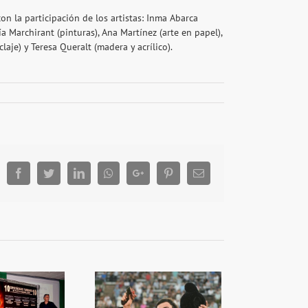
n la participación de los artistas: Inma Abarca
ría Marchirant (pinturas), Ana Martínez (arte en papel),
laje) y Teresa Queralt (madera y acrílico).
Facebook
Twitter
LinkedIn
Whatsapp
Google+
Pinterest
Email