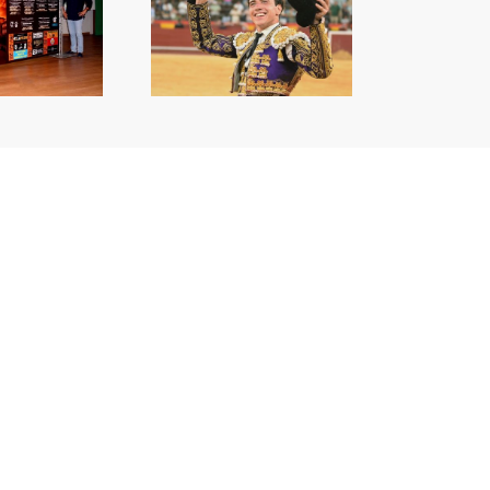
a capacitat de Nek
orprén a València