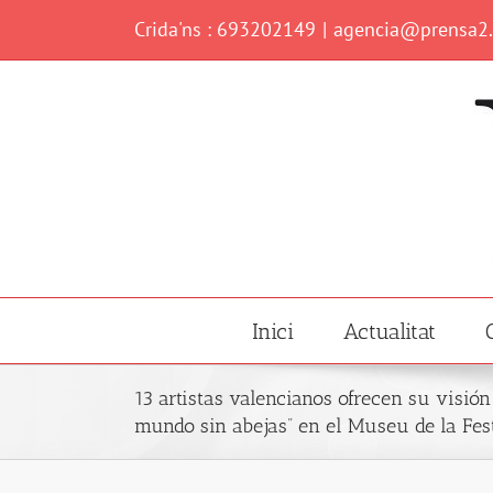
Skip
Crida'ns : 693202149
|
agencia@prensa2
to
content
Inici
Actualitat
13 artistas valencianos ofrecen su visión 
mundo sin abejas” en el Museu de la Fes