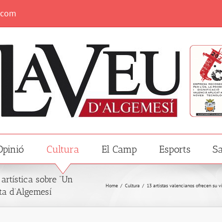
.com
Opinió
Cultura
El Camp
Esports
Sa
artística sobre “Un
Home
/
Cultura
/
13 artistas valencianos ofrecen su v
ta d’Algemesí