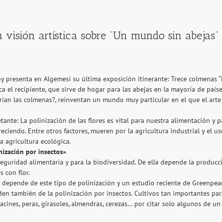
u visión artística sobre “Un mundo sin abejas”
presenta en Algemesí su última exposición itinerante: Trece colmenas “L
ica el recipiente, que sirve de hogar para las abejas en la mayoría de paí
rían las colmenas?, reinventan un mundo muy particular en el que el arte 
nte: La polinización de las flores es vital para nuestra alimentación y pa
ciendo. Entre otros factores, mueren por la agricultura industrial y el uso
a agricultura ecológica.
nización por insectos»
seguridad alimentaria y para la biodiversidad. De ella depende la producc
s con flor.
 depende de este tipo de polinización y un estudio reciente de Greenpea
también de la polinización por insectos. Cultivos tan importantes para
acines, peras, girasoles, almendras, cerezas… por citar solo algunos de un