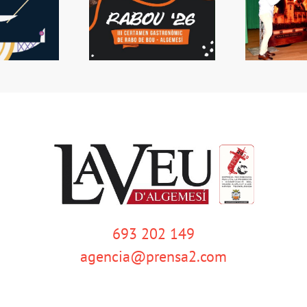
 Rabou tornarà a
Presentada la Setmana
L
Algemesí
de Bous
s
693 202 149
agencia@prensa2.com