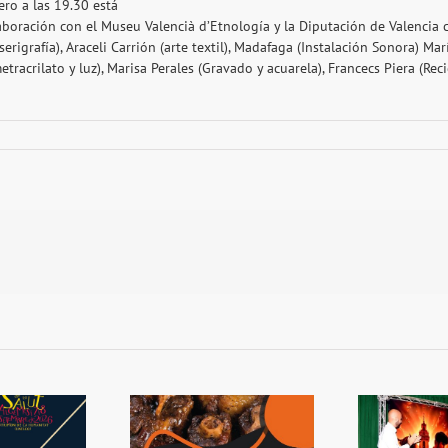
ero a las 19.30 está
boración con el Museu Valencià d’Etnología y la Diputación de Valencia co
(serigrafía), Araceli Carrión (arte textil), Madafaga (Instalación Sonora) Ma
racrilato y luz), Marisa Perales (Gravado y acuarela), Francecs Piera (Recic