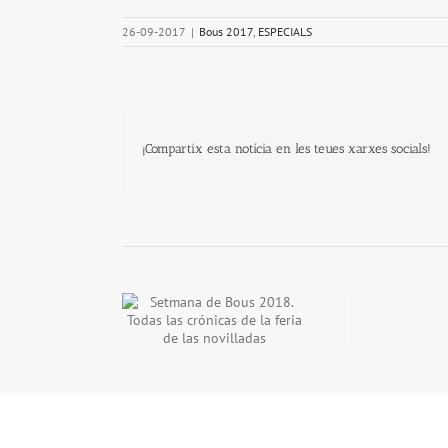
26-09-2017
|
Bous 2017
,
ESPECIALS
¡Compartix esta notícia en les teues xarxes socials!
na de Bous 2018.
Colombo triunfador de la
9 y
las crónicas de la
Setmana de Bous
Tr
 de las novilladas