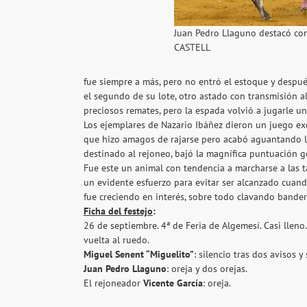
Juan Pedro Llaguno destacó co
CASTELL
fue siempre a más, pero no entró el estoque y despué
el segundo de su lote, otro astado con transmisión
preciosos remates, pero la espada volvió a jugarle u
Los ejemplares de Nazario Ibáñez dieron un juego exce
que hizo amagos de rajarse pero acabó aguantando la a
destinado al rejoneo, bajó la magnífica puntuación g
Fue este un animal con tendencia a marcharse a las 
un evidente esfuerzo para evitar ser alcanzado cuand
fue creciendo en interés, sobre todo clavando bander
Ficha del festejo
:
26 de septiembre. 4ª de Feria de Algemesí. Casi lleno
vuelta al ruedo.
Miguel Senent “Miguelito”
: silencio tras dos avisos y
Juan Pedro Llaguno
: oreja y dos orejas.
El rejoneador
Vicente García
: oreja.