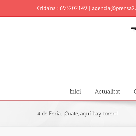
Skip
Crida'ns : 693202149
|
agencia@prensa2
to
content
Inici
Actualitat
4 de Feria. ¡Cuate, aquí hay torero!