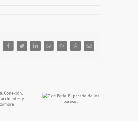
Facebook
Twitter
LinkedIn
Whatsapp
Google+
Pinterest
Email
e Feria. El pecado de
los excesos