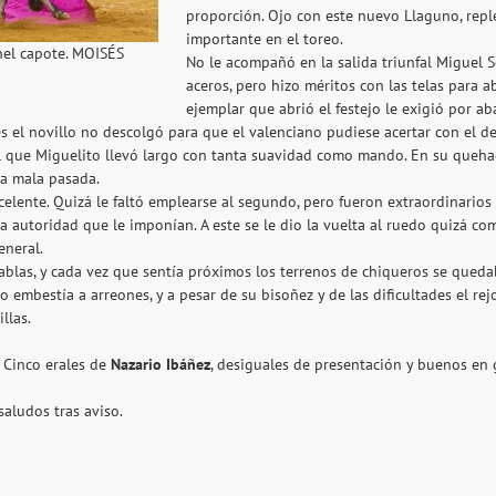
proporción. Ojo con este nuevo Llaguno, repl
importante en el toreo.
nel capote. MOISÉS
No le acompañó en la salida triunfal Miguel S
aceros, pero hizo méritos con las telas para a
ejemplar que abrió el festejo le exigió por a
s el novillo no descolgó para que el valenciano pudiese acertar con el de
 al que Miguelito llevó largo con tanta suavidad como mando. En su que
na mala pasada.
lente. Quizá le faltó emplearse al segundo, pero fueron extraordinarios e
utoridad que le imponían. A este se le dio la vuelta al ruedo quizá como
eneral.
tablas, y cada vez que sentía próximos los terrenos de chiqueros se qued
o embestía a arreones, y a pesar de su bisoñez y de las dificultades el r
illas.
. Cinco erales de
Nazario Ibáñez
, desiguales de presentación y buenos en g
 saludos tras aviso.