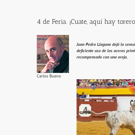
View
Larger
4 de Feria. ¡Cuate, aquí hay torero
Image
Juan Pedro Llaguno dejó la sensac
deficiente uso de los aceros pri
recompensado con una oreja.
Carlos Bueno