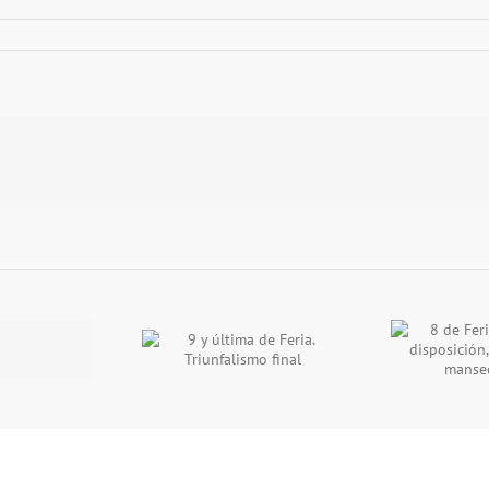
8 de Feria. Conexión,
 última de Feria.
7 d
disposición, accidentes y
iunfalismo final
mansedumbre