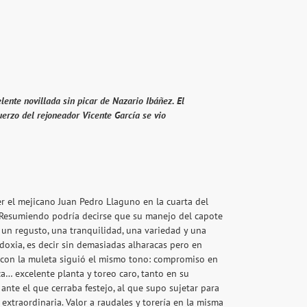
ente novillada sin picar de Nazario Ibáñez. El
uerzo del rejoneador Vicente García se vio
 el mejicano Juan Pedro Llaguno en la cuarta del
Resumiendo podría decirse que su manejo del capote
, un regusto, una tranquilidad, una variedad y una
doxia, es decir sin demasiadas alharacas pero en
 con la muleta siguió el mismo tono: compromiso en
a… excelente planta y toreo caro, tanto en su
nte el que cerraba festejo, al que supo sujetar para
 extraordinaria. Valor a raudales y torería en la misma