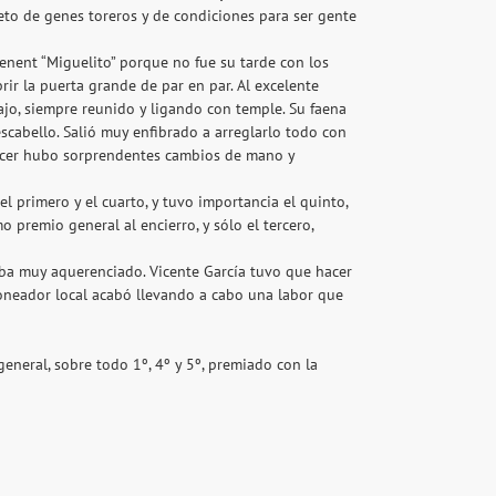
eto de genes toreros y de condiciones para ser gente
enent “Miguelito” porque no fue su tarde con los
brir la puerta grande de par en par. Al excelente
bajo, siempre reunido y ligando con temple. Su faena
scabello. Salió muy enfibrado a arreglarlo todo con
hacer hubo sorprendentes cambios de mano y
l primero y el cuarto, y tuvo importancia el quinto,
 premio general al encierro, y sólo el tercero,
aba muy aquerenciado. Vicente García tuvo que hacer
ejoneador local acabó llevando a cabo una labor que
eneral, sobre todo 1º, 4º y 5º, premiado con la