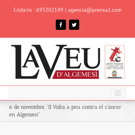
Skip
Crida'ns : 693202149
|
agencia@prensa2.com
to
content
Facebook
Twitter
6 de novembre, "II Volta a peu contra el càncer
en Algemesí"