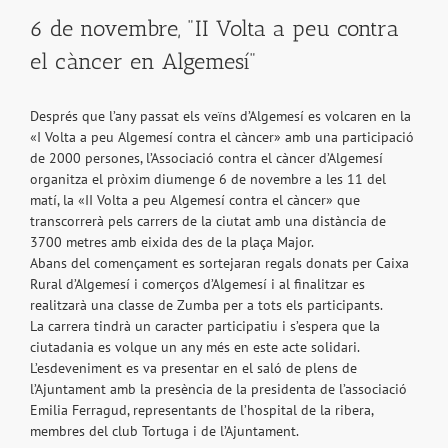
6 de novembre, "II Volta a peu contra
el càncer en Algemesí"
Després que l’any passat els veïns d’Algemesí es volcaren en la
«I Volta a peu Algemesí contra el càncer» amb una participació
de 2000 persones, l’Associació contra el càncer d’Algemesí
organitza el pròxim diumenge 6 de novembre a les 11 del
matí, la «II Volta a peu Algemesí contra el càncer» que
transcorrerà pels carrers de la ciutat amb una distància de
3700 metres amb eixida des de la plaça Major.
Abans del començament es sortejaran regals donats per Caixa
Rural d’Algemesí i comerços d’Algemesí i al finalitzar es
realitzarà una classe de Zumba per a tots els participants.
La carrera tindrà un caracter participatiu i s’espera que la
ciutadania es volque un any més en este acte solidari.
L’esdeveniment es va presentar en el saló de plens de
l’Ajuntament amb la presència de la presidenta de l’associació
Emilia Ferragud, representants de l’hospital de la ribera,
membres del club Tortuga i de l’Ajuntament.