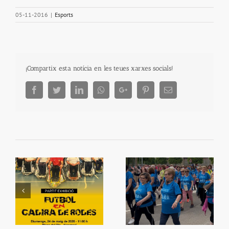
05-11-2016
|
Esports
¡Compartix esta notícia en les teues xarxes socials!
Facebook
Twitter
LinkedIn
Whatsapp
Google+
Pinterest
Email
e
Què fem amb el
e
La Ribera Camina
bàsquet?