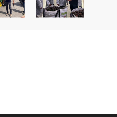
juntament i COPAL
ensifiquen relacions