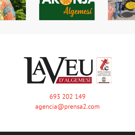
era Setmana de la
Protestes dels arrossers a
A
Taronja
Algemesí
int
693 202 149
agencia@prensa2.com