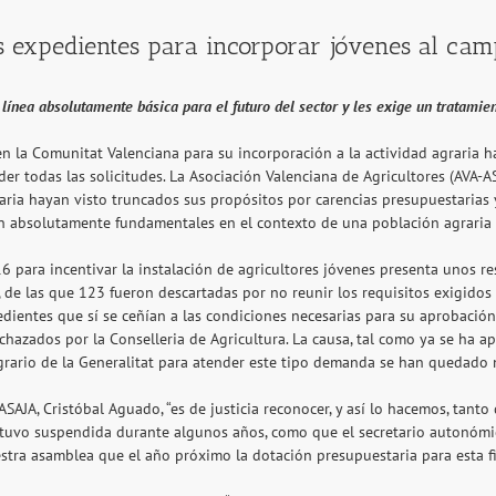
s expedientes para incorporar jóvenes al cam
 línea absolutamente básica para el futuro del sector y les exige un tratamie
 la Comunitat Valenciana para su incorporación a la actividad agraria ha
nder todas las solicitudes. La Asociación Valenciana de Agricultores (AV
ria hayan visto truncados sus propósitos por carencias presupuestarias y
tan absolutamente fundamentales en el contexto de una población agraria 
6 para incentivar la instalación de agricultores jóvenes presenta unos r
s, de las que 123 fueron descartadas por no reunir los requisitos exigidos
edientes que sí se ceñían a las condiciones necesarias para su aprobación
echazados por la Conselleria de Agricultura. La causa, tal como ya se ha a
rario de la Generalitat para atender este tipo demanda se han quedado m
SAJA, Cristóbal Aguado, “es de justicia reconocer, y así lo hacemos, tanto
estuvo suspendida durante algunos años, como que el secretario autonómi
stra asamblea que el año próximo la dotación presupuestaria para esta f