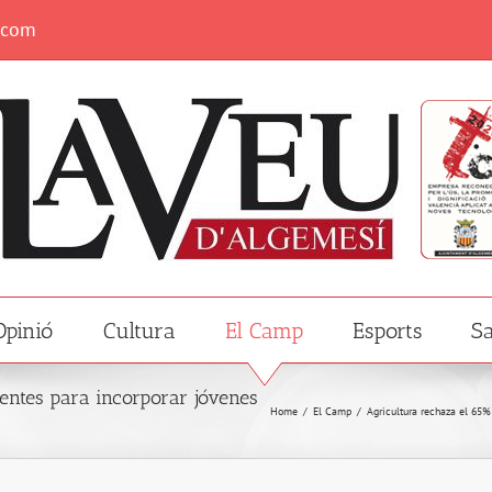
.com
Opinió
Cultura
El Camp
Esports
Sa
entes para incorporar jóvenes
Home
/
El Camp
/
Agricultura rechaza el 65%