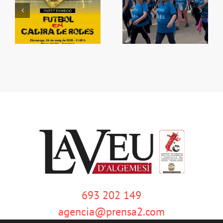
e
Què fem amb el
e
La Ribera Camina
bàsquet?
693 202 149
agencia@prensa2.com