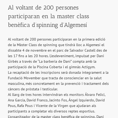
Al voltant de 200 persones
participaran en la master class
benèfica d’spinning d'Algemesí
Al voltant de 200 persones participaran en la primera edició
de la Màster Class de spinning que tindrà lloc a Algemesí el
dissabte 4 de novembre en el parc de Salvador Castell des de
les 17 fins a les 20 hores. L’esdeveniment, impulsat per Dani
Girbés a través de “La barberia de Dani” compta amb la
participació de la Piscina Coberta i el gimnàs Actigym.
La recaptació de les inscripcions serà donada íntegrament a la
Fundació Movember que tracta de conscienciar en la salut
masculina, més concretament en la prevenció i tractament dels
càncers de pròstata i testicular.
Al llarg de tres hores intervindran els monitors Álvaro Felici,
Ana García, David Franco, Jacinto Fos, Ángel Izquierdo, David
Pous, Rafa Pous i Vicente de la Virgen que ajudaran als
participants a completar els diversos reptes esportius.
L’organitzador de la master class benèfica de spinning, Dani