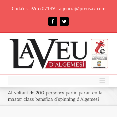
Skip
Crida'ns : 693202149
|
agencia@prensa2.com
to
content
Facebook
Twitter
Al voltant de 200 persones participaran en la
master class benèfica d’spinning d'Algemesí