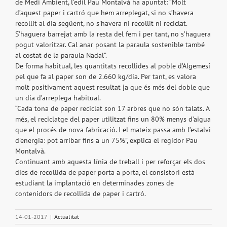
de Medi Ambient, l’edil Pau Montalvà ha apuntat: “Molt
d’aquest paper i cartró que hem arreplegat, si no s’havera
recollit al dia següent, no s’havera ni recollit ni reciclat.
S’haguera barrejat amb la resta del fem i per tant, no s’haguera
pogut valoritzar. Cal anar posant la paraula sostenible també
al costat de la paraula Nadal”.
De forma habitual, les quantitats recollides al poble d’Algemesí
pel que fa al paper son de 2.660 kg/dia. Per tant, es valora
molt positivament aquest resultat ja que és més del doble que
un dia d’arreplega habitual.
“Cada tona de paper reciclat son 17 arbres que no són talats. A
més, el reciclatge del paper utilitzat fins un 80% menys d’aigua
que el procés de nova fabricació. I el mateix passa amb l’estalvi
d’energia: pot arribar fins a un 75%”, explica el regidor Pau
Montalvà.
Continuant amb aquesta línia de treball i per reforçar els dos
dies de recollida de paper porta a porta, el consistori està
estudiant la implantació en determinades zones de
contenidors de recollida de paper i cartró.
14-01-2017
|
Actualitat