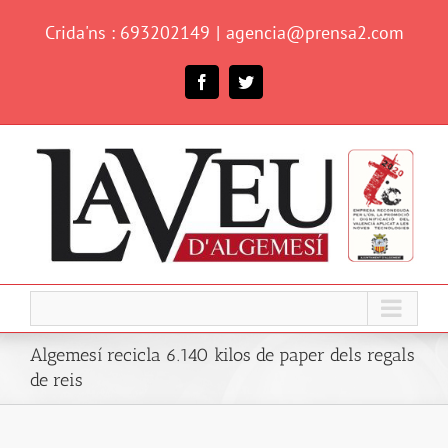
Skip
Crida'ns : 693202149
|
agencia@prensa2.com
to
content
Facebook
Twitter
Algemesí recicla 6.140 kilos de paper dels regals
de reis