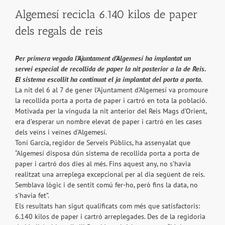
Algemesí recicla 6.140 kilos de paper
dels regals de reis
Per primera vegada l’Ajuntament d’Algemesí ha implantat un
servei especial de recollida de paper la nit posterior a la de Reis.
El sistema escollit ha continuat el ja implantat del porta a porta.
La nit del 6 al 7 de gener l’Ajuntament d’Algemesí va promoure
la recollida porta a porta de paper i cartró en tota la població.
Motivada per la vinguda la nit anterior del Reis Mags d’Orient,
era d’esperar un nombre elevat de paper i cartró en les cases
dels veïns i veïnes d’Algemesí.
Toni García, regidor de Serveis Públics, ha assenyalat que
“Algemesí disposa dún sistema de recollida porta a porta de
paper i cartró dos dies al més. Fins aquest any, no s’havia
realitzat una arreplega excepcional per al dia següent de reis.
Semblava lògic i de sentit comú fer-ho, però fins la data, no
s’havia fet”.
Els resultats han sigut qualificats com més que satisfactoris:
6.140 kilos de paper i cartró arreplegades. Des de la regidoria