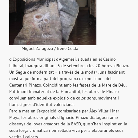
Miguel Zaragozá / Irene Celda
d’Exposicions Municipal d’Algemesí, situada en el Casino
Lliberal, inaugura dilluns 5 de setembre a les 20 hores «Pinazo.
Un Segle de modernitat – a través de la moda», una fascinant
mostra que forma part del programa d’exposicions del
Centenari Pinazo. Coincidint amb les festes de la Mare de Déu,
Patrimoni Immaterial de la Humanitat, les obres de Pinazo
conviuen amb aqueixa explosió de color, sons, moviment i
llum, signes d’identitat valenciana.
Però a més en l’exposició, comisariada per Àlex Villar i Mar
Moya, les obres originals d’Ignacio Pinazo dialoguen amb
dissenys de joves creadors de la EASD, que s’han inspirat en la
seua força cromàtica i pinzellada viva per a elaborar els seus
vestits i calçats.