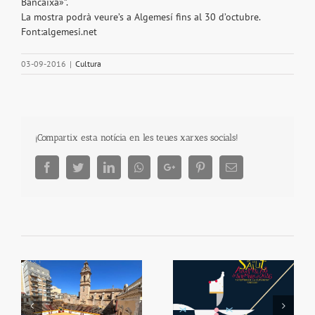
Bancaixa»”.
La mostra podrà veure’s a Algemesí fins al 30 d’octubre.
Font:algemesi.net
03-09-2016
|
Cultura
¡Compartix esta notícia en les teues xarxes socials!
Facebook
Twitter
LinkedIn
Whatsapp
Google+
Pinterest
Email