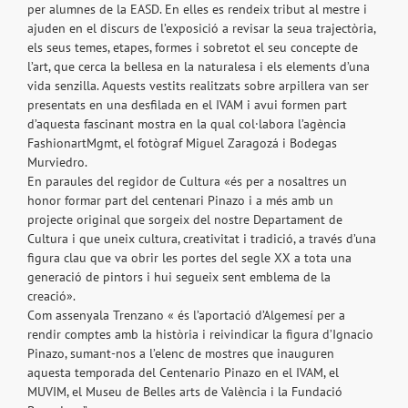
per alumnes de la EASD. En elles es rendeix tribut al mestre i
ajuden en el discurs de l’exposició a revisar la seua trajectòria,
els seus temes, etapes, formes i sobretot el seu concepte de
l’art, que cerca la bellesa en la naturalesa i els elements d’una
vida senzilla. Aquests vestits realitzats sobre arpillera van ser
presentats en una desfilada en el IVAM i avui formen part
d’aquesta fascinant mostra en la qual col·labora l’agència
FashionartMgmt, el fotògraf Miguel Zaragozá i Bodegas
Murviedro.
En paraules del regidor de Cultura «és per a nosaltres un
honor formar part del centenari Pinazo i a més amb un
projecte original que sorgeix del nostre Departament de
Cultura i que uneix cultura, creativitat i tradició, a través d’una
figura clau que va obrir les portes del segle XX a tota una
generació de pintors i hui segueix sent emblema de la
creació».
Com assenyala Trenzano « és l’aportació d’Algemesí per a
rendir comptes amb la història i reivindicar la figura d’Ignacio
Pinazo, sumant-nos a l’elenc de mostres que inauguren
aquesta temporada del Centenario Pinazo en el IVAM, el
MUVIM, el Museu de Belles arts de València i la Fundació