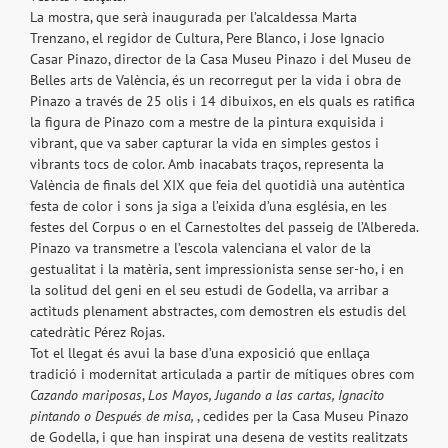
La mostra, que serà inaugurada per l’alcaldessa Marta
Trenzano, el regidor de Cultura, Pere Blanco, i Jose Ignacio
Casar Pinazo, director de la Casa Museu Pinazo i del Museu de
Belles arts de València, és un recorregut per la vida i obra de
Pinazo a través de 25 olis i 14 dibuixos, en els quals es ratifica
la figura de Pinazo com a mestre de la pintura exquisida i
vibrant, que va saber capturar la vida en simples gestos i
vibrants tocs de color. Amb inacabats traços, representa la
València de finals del XIX que feia del quotidià una autèntica
festa de color i sons ja siga a l’eixida d’una església, en les
festes del Corpus o en el Carnestoltes del passeig de l’Albereda.
Pinazo va transmetre a l’escola valenciana el valor de la
gestualitat i la matèria, sent impressionista sense ser-ho, i en
la solitud del geni en el seu estudi de Godella, va arribar a
actituds plenament abstractes, com demostren els estudis del
catedràtic Pérez Rojas.
Tot el llegat és avui la base d’una exposició que enllaça
tradició i modernitat articulada a partir de mítiques obres com
Cazando mariposas
,
Los Mayos, Jugando a las cartas, Ignacito
pintando o Después de misa,
, cedides per la Casa Museu Pinazo
de Godella, i que han inspirat una desena de vestits realitzats