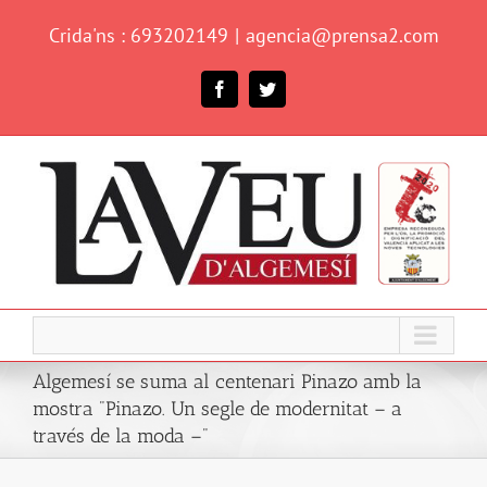
Skip
Crida'ns : 693202149
|
agencia@prensa2.com
to
content
Facebook
Twitter
Algemesí se suma al centenari Pinazo amb la
mostra "Pinazo. Un segle de modernitat – a
través de la moda –"