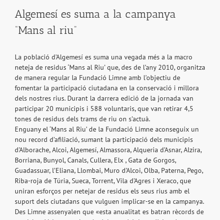
Algemesí es suma a la campanya
“Mans al riu”
La població d’Algemesí es suma una vegada més a la macro
neteja de residus ‘Mans al Riu’ que, des de l’any 2010, organitza
de manera regular la Fundació Limne amb l’objectiu de
fomentar la participació ciutadana en la conservació i millora
dels nostres rius. Durant la darrera edició de la jornada van
participar 20 municipis i 588 voluntaris, que van retirar 4,5
tones de residus dels trams de riu on s’actuà.
Enguany el ‘Mans al Riu’ de la Fundació Limne aconseguix un
nou record d’afiliació, sumant la participació dels municipis
d’Alborache, Alcoi, Algemesí, Almassora, Alqueria d’Asnar, Alzira,
Borriana, Bunyol, Canals, Cullera, Elx , Gata de Gorgos,
Guadassuar, l’Eliana, Llombai, Muro d’Alcoi, Olba, Paterna, Pego,
Riba-roja de Túria, Sueca, Torrent, Vila d’Agres i Xeraco, que
uniran esforços per netejar de residus els seus rius amb el
suport dels ciutadans que vulguen implicar-se en la campanya.
Des Limne assenyalen que «esta anualitat es batran rècords de