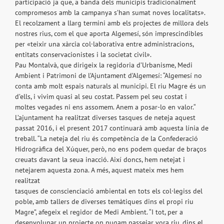
participació ja que, a banda dels municipis tradicionalment
compromesos amb la campanya s’han sumat noves localitats».
El recolzament a llarg termini amb els projectes de millora dels
nostres rius, com el que aporta Algemesí, són imprescindibles
per «teixir una xàrcia col·laborativa entre administracions,
entitats conservacionistes i la societat civil».
Pau Montalvà, que dirigeix la regidoria d’Urbanisme, Medi
Ambient i Patrimoni de l’Ajuntament d’Algemesí: “Algemesí no
conta amb molt espais naturals al municipi. El riu Magre és un
d’ells, i vivim quasi al seu costat. Passem pel seu costat i
moltes vegades ni ens assomem. Anem a posar-lo en valor.“
L’ajuntament ha realitzat diverses tasques de neteja aquest
passat 2016, i el present 2017 continuarà amb aquesta línia de
treball. “La neteja del riu és competència de la Confederació
Hidrogràfica del Xúquer, però, no ens podem quedar de braços
creuats davant la seua inacció. Així doncs, hem netejat i
netejarem aquesta zona. A més, aquest mateix mes hem
realitzat
tasques de conscienciació ambiental en tots els col·legiss del
poble, amb tallers de diverses temàtiques dins el propi riu
Magre”, afegeix el regidor de Medi Ambient. “I tot, per a
desenvolupar un projecte on pugam passejar vora riu, dins el