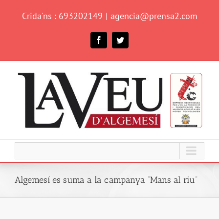
Skip
Crida'ns : 693202149
|
agencia@prensa2.com
to
content
Facebook
Twitter
Algemesí es suma a la campanya “Mans al riu”