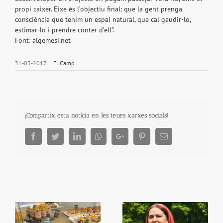
propi caixer. Eixe és l’objectiu final: que la gent prenga
consciència que tenim un espai natural, que cal gaudir-lo,
estimar-lo i prendre conter d’ell”.
Font: algemesi.net
31-03-2017
|
El Camp
¡Compartix esta notícia en les teues xarxes socials!
Facebook
Twitter
LinkedIn
Whatsapp
Google+
Pinterest
Email