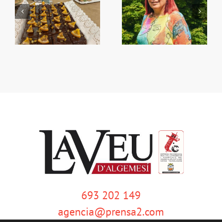
Begoña García Bernal
Primera Setmana de la
va visitar Algemesí
Taronja
693 202 149
agencia@prensa2.com