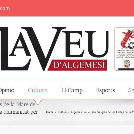
.com
Opinió
Cultura
El Camp
Esports
Sa
s de la Mare de
 la Humanitat per
Home
/
Cultura
/
Algemesí viu el seu dia gran de les Festes de la