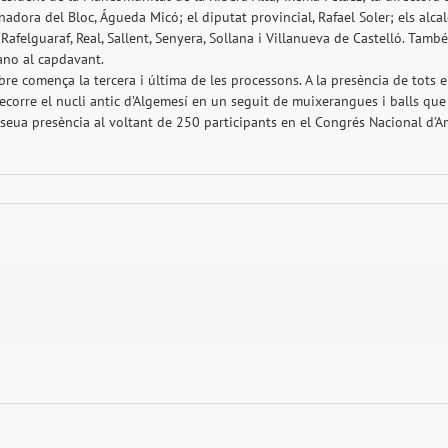
adora del Bloc, Águeda Micó; el diputat provincial, Rafael Soler; els alcalde
afelguaraf, Real, Sallent, Senyera, Sollana i Villanueva de Castelló. També
ano al capdavant.
re comença la tercera i última de les processons. A la presència de tots e
 recorre el nucli antic d’Algemesí en un seguit de muixerangues i balls que
seua presència al voltant de 250 participants en el Congrés Nacional d’An