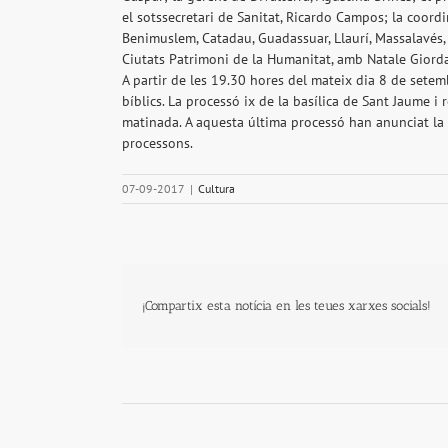
el sotssecretari de Sanitat, Ricardo Campos; la coordin
Benimuslem, Catadau, Guadassuar, Llaurí, Massalavés, R
Ciutats Patrimoni de la Humanitat, amb Natale Giord
A partir de les 19.30 hores del mateix dia 8 de setemb
bíblics. La processó ix de la basílica de Sant Jaume i
matinada. A aquesta última processó han anunciat la 
processons.
07-09-2017
|
Cultura
¡Compartix esta notícia en les teues xarxes socials!