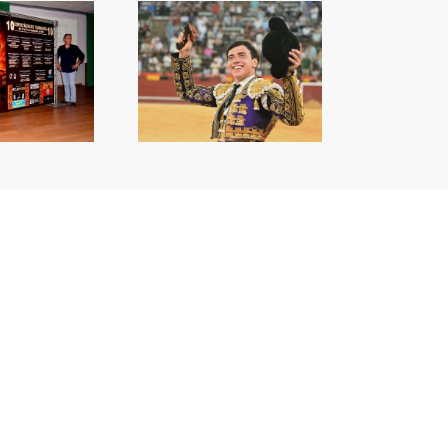
a capacitat de Nek
orprén a València