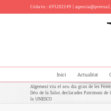
Skip
Crida'ns : 693202149
|
agencia@prensa2
to
content
Inici
Actualitat
Algemesí viu el seu dia gran de les Feste
Déu de la Salut, declarades Patrimoni de
la UNESCO