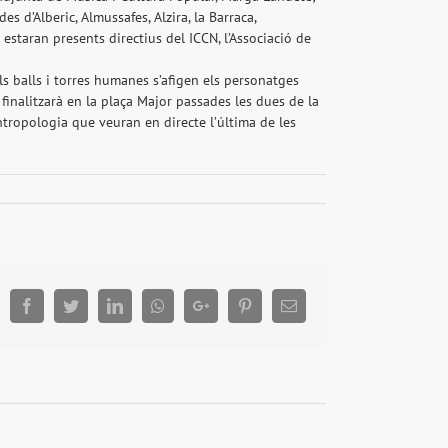
s d’Alberic, Almussafes, Alzira, la Barraca,
 estaran presents directius del ICCN, l’Associació de
ls balls i torres humanes s’afigen els personatges
 finalitzarà en la plaça Major passades les dues de la
tropologia que veuran en directe l’última de les
Facebook
Twitter
LinkedIn
Whatsapp
Google+
Pinterest
Email