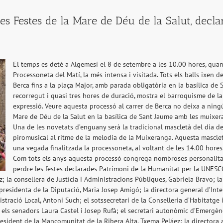
es Festes de la Mare de Déu de la Salut, decl
El temps es deté a Algemesí el 8 de setembre a les 10.00 hores, qua
Processoneta del Matí, la més intensa i visitada. Tots els balls ixen de
Berca fins a la plaça Major, amb parada obligatòria en la basílica d
recorregut i quasi tres hores de duració, mostra el barroquisme de l
expressió. Veure aquesta processó al carrer de Berca no deixa a ningú 
Mare de Déu de la Salut en la basílica de Sant Jaume amb les muixer
Una de les novetats d’enguany serà la tradicional mascletà del dia d
piromusical al ritme de la melodia de la Muixeranga. Aquesta masclet
una vegada finalitzada la processoneta, al voltant de les 14.00 hores
Com tots els anys aquesta processó congrega nombroses personalitats
perdre les festes declarades Patrimoni de la Humanitat per la UNESC
; la consellera de Justícia i Administracions Públiques, Gabriela Bravo; l
epresidenta de la Diputació, Maria Josep Amigó; la directora general d’Int
istració Local, Antoni Such; el sotssecretari de la Conselleria d’Habitatge
r, els senadors Laura Castel i Josep Rufà; el secretari autonòmic d’Emergèn
president de la Mancomunitat de la Ribera Alta, Txema Peláez; la directora