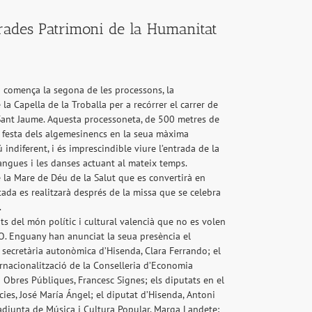
arades Patrimoni de la Humanitat
n comença la segona de les processons, la
 la Capella de la Troballa per a recórrer el carrer de
e Sant Jaume. Aquesta processoneta, de 500 metres de
a festa dels algemesinencs en la seua màxima
indiferent, i és imprescindible viure l’entrada de la
angues i les danses actuant al mateix temps.
e la Mare de Déu de la Salut que es convertirà en
ada es realitzarà després de la missa que se celebra
.
 del món polític i cultural valencià que no es volen
O. Enguany han anunciat la seua presència el
a secretària autonòmica d’Hisenda, Clara Ferrando; el
ernacionalització de la Conselleria d’Economia
 i Obres Públiques, Francesc Signes; els diputats en el
cies, José María Ángel; el diputat d’Hisenda, Antoni
 adjunta de Música i Cultura Popular, Marga Landete;