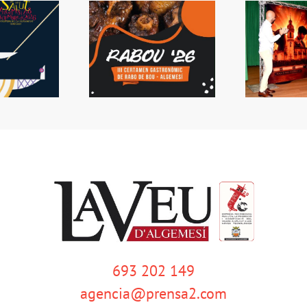
 Rabou tornarà a
Presentada la Setmana
L
Algemesí
de Bous
s
693 202 149
agencia@prensa2.com