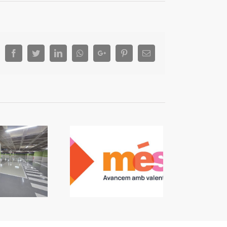
Facebook
Twitter
LinkedIn
Whatsapp
Google+
Pinterest
Email
 Algemesí: L’alcalde
nvoca un ple per a
e no vaja l’oposició