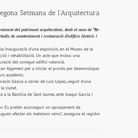
a segona Setmana de l’Arquitectura
eniment del patrimoni arquitectònic. Amb el nom de “Re-
balls de manteniment i restauració d’edificis històric i
a inauguració d’una exposició, en el Museu de la
cció i rehabilitació. Un acte que inclou una
ració del conegut edifici valencià.
aran Algemesí per a iniciar el procés per desenvolupar
curs acadèmic.
ració bàsica a càrrec de Luis López, seguit d’una
la ciutat.
a a la Basílica de Sant Jaume, amb Joaqui García i
ra». Es pretén aconseguir un apropament de
uguen afectar els mateixos veïns”, assegura el regidor