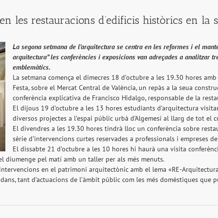
zen les restauracions d’edificis històrics en l
La segona setmana de l’arquitectura se centra en les reformes i el mant
arquitectura” les conferències i exposicions van adreçades a analitzar tre
emblemàtics.
La setmana comença el dimecres 18 d’octubre a les 19.30 hores amb l
Festa, sobre el Mercat Central de València, un repàs a la seua constru
conferència explicativa de Francisco Hidalgo, responsable de la restau
El dijous 19 d’octubre a les 13 hores estudiants d’arquitectura visit
diversos projectes a l’espai públic urbà d’Algemesí al llarg de tot el 
El divendres a les 19.30 hores tindrà lloc un conferència sobre restau
sèrie d’intervencions curtes reservades a professionals i empreses de 
El dissabte 21 d’octubre a les 10 hores hi haurà una visita conferènci
 el diumenge pel matí amb un taller per als més menuts.
s intervencions en el patrimoni arquitectònic amb el lema «RE-Arquitectu
adans, tant d’actuacions de l’àmbit públic com les més domèstiques que p