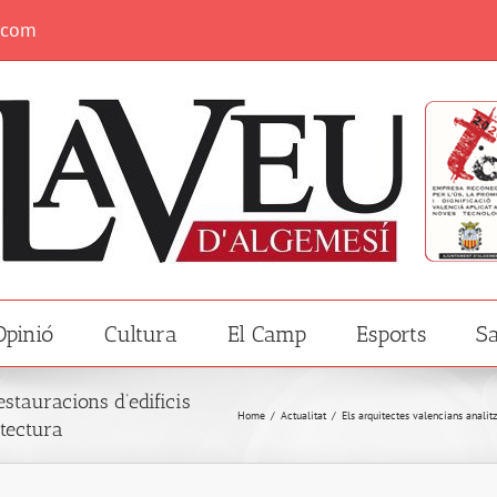
.com
Opinió
Cultura
El Camp
Esports
Sa
estauracions d’edificis
Home
/
Actualitat
/
Els arquitectes valencians analitz
itectura