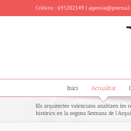
Skip
Crida'ns : 693202149
|
agencia@prensa2
to
content
Inici
Actualitat
Els arquitectes valencians analitzen les r
històrics en la segona Setmana de l’Arqu