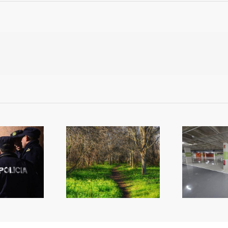
més
ltiplica la inversió
Reobri l’aparcament del
co
n zones verdes
Mercat
qu