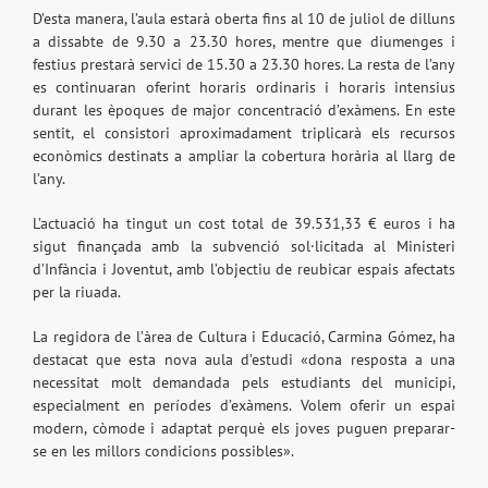
D’esta manera, l’aula estarà oberta fins al 10 de juliol de dilluns
a dissabte de 9.30 a 23.30 hores, mentre que diumenges i
festius prestarà servici de 15.30 a 23.30 hores. La resta de l’any
es continuaran oferint horaris ordinaris i horaris intensius
durant les èpoques de major concentració d’exàmens. En este
sentit, el consistori aproximadament triplicarà els recursos
econòmics destinats a ampliar la cobertura horària al llarg de
l’any.
L’actuació ha tingut un cost total de 39.531,33 € euros i ha
sigut finançada amb la subvenció sol·licitada al Ministeri
d’Infància i Joventut, amb l’objectiu de reubicar espais afectats
per la riuada.
La regidora de l’àrea de Cultura i Educació, Carmina Gómez, ha
destacat que esta nova aula d’estudi «dona resposta a una
necessitat molt demandada pels estudiants del municipi,
especialment en períodes d’exàmens. Volem oferir un espai
modern, còmode i adaptat perquè els joves puguen preparar-
se en les millors condicions possibles».