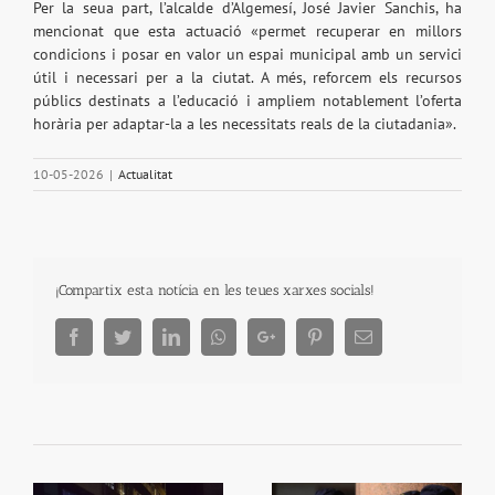
Per la seua part, l’alcalde d’Algemesí, José Javier Sanchis, ha
mencionat que esta actuació «permet recuperar en millors
condicions i posar en valor un espai municipal amb un servici
útil i necessari per a la ciutat. A més, reforcem els recursos
públics destinats a l’educació i ampliem notablement l’oferta
horària per adaptar-la a les necessitats reals de la ciutadania».
10-05-2026
|
Actualitat
¡Compartix esta notícia en les teues xarxes socials!
Facebook
Twitter
LinkedIn
Whatsapp
Google+
Pinterest
Email