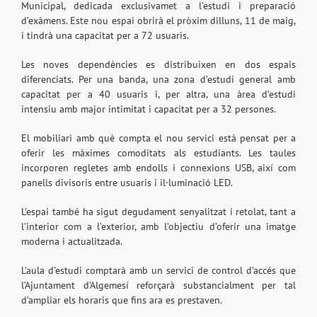
Municipal, dedicada exclusivamet a l’estudi i preparació
d’exàmens. Este nou espai obrirà el pròxim dilluns, 11 de maig,
i tindrà una capacitat per a 72 usuaris.
Les noves dependències es distribuixen en dos espais
diferenciats. Per una banda, una zona d’estudi general amb
capacitat per a 40 usuaris i, per altra, una àrea d’estudi
intensiu amb major intimitat i capacitat per a 32 persones.
El mobiliari amb què compta el nou servici està pensat per a
oferir les màximes comoditats als estudiants. Les taules
incorporen regletes amb endolls i connexions USB, així com
panells divisoris entre usuaris i il·luminació LED.
L’espai també ha sigut degudament senyalitzat i retolat, tant a
l’interior com a l’exterior, amb l’objectiu d’oferir una imatge
moderna i actualitzada.
L’aula d’estudi comptarà amb un servici de control d’accés que
l’Ajuntament d’Algemesí reforçarà substancialment per tal
d’ampliar els horaris que fins ara es prestaven.