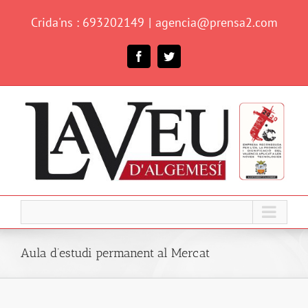
Skip
Crida'ns : 693202149
|
agencia@prensa2.com
to
content
Facebook
Twitter
Aula d’estudi permanent al Mercat