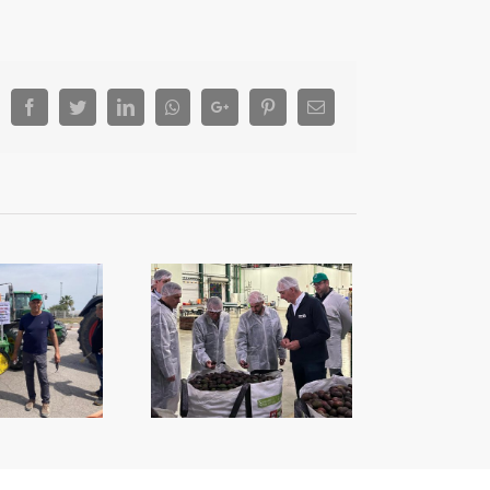
Facebook
Twitter
LinkedIn
Whatsapp
Google+
Pinterest
Email
juntament i COPAL
ensifiquen relacions