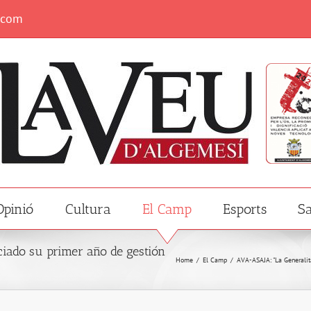
.com
Opinió
Cultura
El Camp
Esports
Sa
iado su primer año de gestión
Home
/
El Camp
/
AVA-ASAJA: "La Generalita