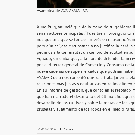
Asamblea de AVA-ASAJA. LVA
Ximo Puig, anunció que de la mano de su gobierno ib
serían actores principales. “Pues bien –prosiguió Cr
nos gustaría que se tomase interés en el asunto. Som
pero aún así, esa circunstancia no justifica la paráli
pedimos a la Generalitat un cambio de actitud en su p
Aguado, sin embargo, y a la hora de defender la nece
por el director general de Comercio y Consumo de la 
nueve cadenas de supermercados que podrían haber in
ASAJA– Costa nos comentó que va a trabajar en la el
relaciones más justas y equitativas entre los diferent
En su informe de gestión, que contó en el respaldo m
que han marcado el desarrollo del último año agrario,
desarrollo de los cultivos y sobre la rentas de los a
Bruselas y al aumento de los robos en el medio rural.
31-03-2016
|
El Camp