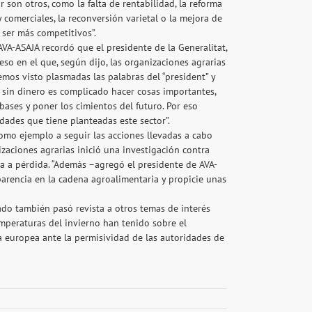
son otros, como la falta de rentabilidad, la reforma
y comerciales, la reconversión varietal o la mejora de
 ser más competitivos”.
VA-ASAJA recordó que el presidente de la Generalitat,
o en el que, según dijo, las organizaciones agrarias
mos visto plasmadas las palabras del “president” y
 sin dinero es complicado hacer cosas importantes,
 bases y poner los cimientos del futuro. Por eso
dades que tiene planteadas este sector”.
como ejemplo a seguir las acciones llevadas a cabo
zaciones agrarias inició una investigación contra
a a pérdida. “Además –agregó el presidente de AVA-
arencia en la cadena agroalimentaria y propicie unas
ado también pasó revista a otros temas de interés
emperaturas del invierno han tenido sobre el
ra europea ante la permisividad de las autoridades de