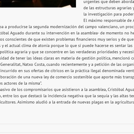
urgentes que deben abordar 
de las estructuras agrarias 
la investigación para poder
El máximo responsable de A
a a producirse la segunda modernización del campo valenciano, un proces
istóbal Aguado durante su intervención en la asamblea- de momento no he
os conscientes de que existen problemas financieros muy serios y de que
sis y el actual clima de atonía porque lo que sí puede hacerse es sentar las
olítica agraria y que se concentre en las verdaderas prioridades y necesi
sidad de tener las ideas claras en materia de gestión política, mencionó 
Generalitat, Natxo Costa, cuando recientemente y a petición de las organi
currido en sus ofertas de cítricos en la práctica ilegal denominada vent
aboración de una nueva ley de comercio sostenible que aporte más transp
es actores de la misma”.
asivo de los compromisarios que asistieron a la asamblea, Cristóbal Agu
 entre los que destacó la incidencia negativa que la sequía y las altas t
gricultores. Asimismo aludió a la entrada de nuevas plagas en la agricultu