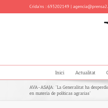
Skip
Crida'ns : 693202149
|
agencia@prensa2
to
content
Inici
Actualitat
AVA-ASAJA: "La Generalitat ha desperdic
en materia de políticas agrarias"