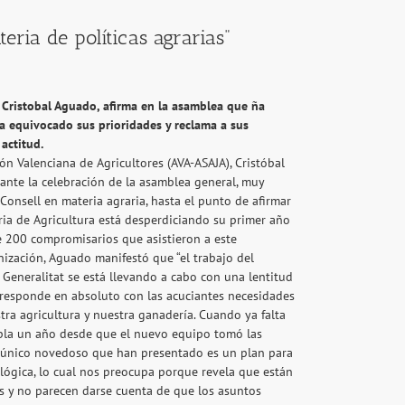
ria de políticas agrarias"
 Cristobal Aguado, afirma en la asamblea que ña
ha equivocado sus prioridades y reclama a sus
actitud.
ión Valenciana de Agricultores (AVA-ASAJA), Cristóbal
ante la celebración de la asamblea general, muy
 Consell en materia agraria, hasta el punto de afirmar
eria de Agricultura está desperdiciando su primer año
e 200 compromisarios que asistieron a este
ización, Aguado manifestó que “el trabajo del
Generalitat se está llevando a cabo con una lentitud
responde en absoluto con las acuciantes necesidades
ra agricultura y nuestra ganadería. Cuando ya falta
pla un año desde que el nuevo equipo tomó las
lo único novedoso que han presentado es un plan para
ológica, lo cual nos preocupa porque revela que están
s y no parecen darse cuenta de que los asuntos