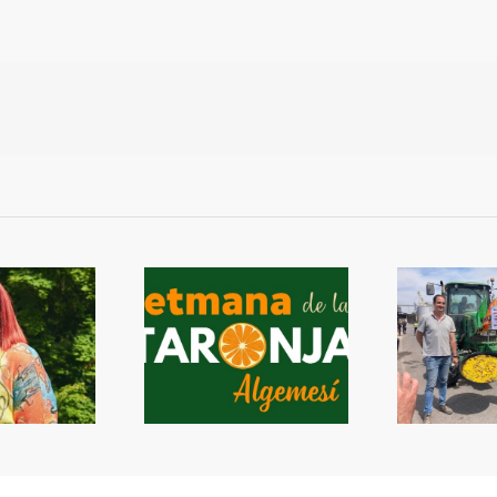
era Setmana de la
Protestes dels arrossers a
A
Taronja
Algemesí
int