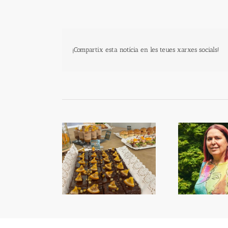
¡Compartix esta notícia en les teues xarxes socials!
Begoña García Bernal va
Prim
mana de la Taronja
visitar Algemesí