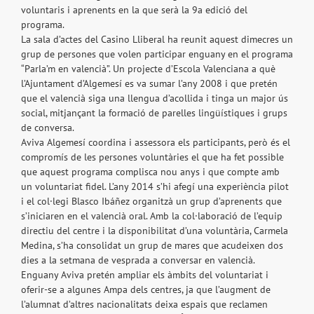
voluntaris i aprenents en la que serà la 9a edició del
programa.
La sala d’actes del Casino Lliberal ha reunit aquest dimecres un
grup de persones que volen participar enguany en el programa
“Parla’m en valencià”. Un projecte d’Escola Valenciana a què
l’Ajuntament d’Algemesí es va sumar l’any 2008 i que pretén
que el valencià siga una llengua d’acollida i tinga un major ús
social, mitjançant la formació de parelles lingüístiques i grups
de conversa.
Aviva Algemesí coordina i assessora els participants, però és el
compromís de les persones voluntàries el que ha fet possible
que aquest programa complisca nou anys i que compte amb
un voluntariat fidel. L’any 2014 s’hi afegí una experiència pilot
i el col·legi Blasco Ibáñez organitzà un grup d’aprenents que
s’iniciaren en el valencià oral. Amb la col·laboració de l’equip
directiu del centre i la disponibilitat d’una voluntària, Carmela
Medina, s’ha consolidat un grup de mares que acudeixen dos
dies a la setmana de vesprada a conversar en valencià.
Enguany Aviva pretén ampliar els àmbits del voluntariat i
oferir-se a algunes Ampa dels centres, ja que l’augment de
l’alumnat d’altres nacionalitats deixa espais que reclamen