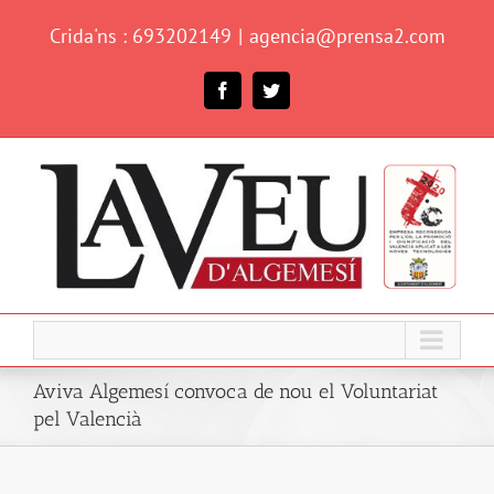
Skip
Crida'ns : 693202149
|
agencia@prensa2.com
to
content
Facebook
Twitter
Aviva Algemesí convoca de nou el Voluntariat
pel Valencià