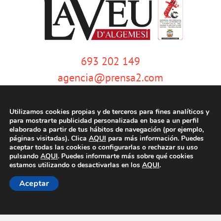
693 202 149
agencia@prensa2.com
Utilizamos cookies propias y de terceros para fines analíticos y
para mostrarte publicidad personalizada en base a un perfil
elaborado a partir de tus hábitos de navegación (por ejemplo,
páginas visitadas). Clica
AQUI
para más información. Puedes
aceptar todas las cookies o configurarlas o rechazar su uso
pulsando
AQUI
. Puedes informarte más sobre qué cookies
© Copyright 2020 | La Veu d'Algemesí | Tots els drets reservats |
Aviso
estamos utilizando o desactivarlas en los
AQUI
.
legal
|
Política de privacidad
|
Política de cookies
| Dissenyat per
tecniwebs
Aceptar
Facebook
Twitter