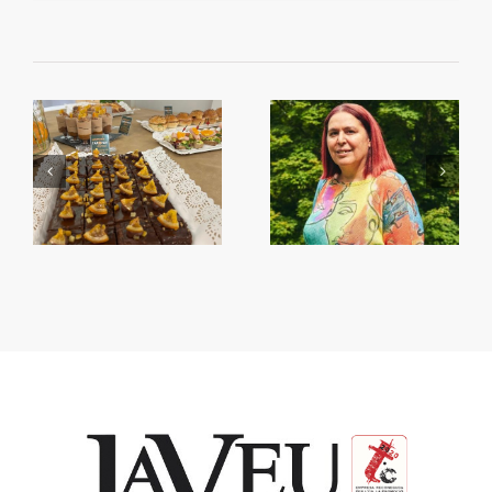
Begoña García Bernal
Primera Setmana de la
va visitar Algemesí
Taronja