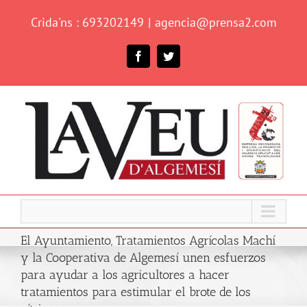
Skip
Crida'ns : 693202149
|
agencia@prensa2.com
to
content
Facebook
Twitter
El Ayuntamiento, Tratamientos Agrícolas Machí
y la Cooperativa de Algemesí unen esfuerzos
para ayudar a los agricultores a hacer
tratamientos para estimular el brote de los