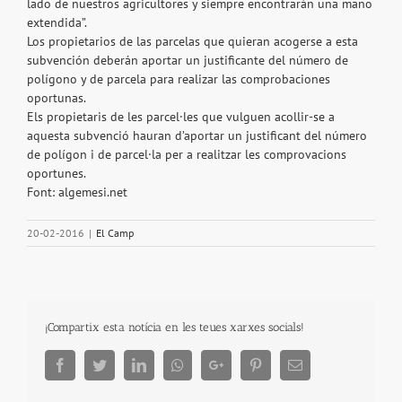
lado de nuestros agricultores y siempre encontrarán una mano
extendida”.
Los propietarios de las parcelas que quieran acogerse a esta
subvención deberán aportar un justificante del número de
polígono y de parcela para realizar las comprobaciones
oportunas.
Els propietaris de les parcel·les que vulguen acollir-se a
aquesta subvenció hauran d’aportar un justificant del número
de polígon i de parcel·la per a realitzar les comprovacions
oportunes.
Font: algemesi.net
20-02-2016
|
El Camp
¡Compartix esta notícia en les teues xarxes socials!
Facebook
Twitter
LinkedIn
Whatsapp
Google+
Pinterest
Email