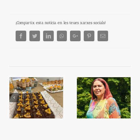
¡Compartix esta notícia en les teues xarxes socials!
Facebook
Twitter
LinkedIn
Whatsapp
Google+
Pinterest
Email
Begoña García Bernal
Primera Setmana de la
va visitar Algemesí
Taronja