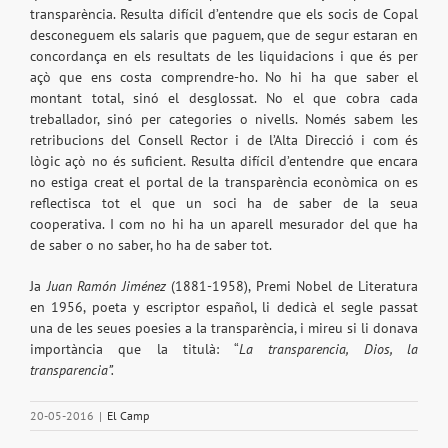
transparència. Resulta difícil d’entendre que els socis de Copal
desconeguem els salaris que paguem, que de segur estaran en
concordança en els resultats de les liquidacions i que és per
açò que ens costa comprendre-ho. No hi ha que saber el
montant total, sinó el desglossat. No el que cobra cada
treballador, sinó per categories o nivells. Només sabem les
retribucions del Consell Rector i de l’Alta Direcció i com és
lògic açò no és suficient. Resulta difícil d’entendre que encara
no estiga creat el portal de la transparència econòmica on es
reflectisca tot el que un soci ha de saber de la seua
cooperativa. I com no hi ha un aparell mesurador del que ha
de saber o no saber, ho ha de saber tot.
Ja
Juan Ramón Jiménez
(1881-1958), Premi Nobel de Literatura
en 1956, poeta y escriptor español, li dedicà el segle passat
una de les seues poesies a la transparència, i mireu si li donava
importància que la titulà: “
La transparencia, Dios, la
transparencia”.
20-05-2016
|
El Camp