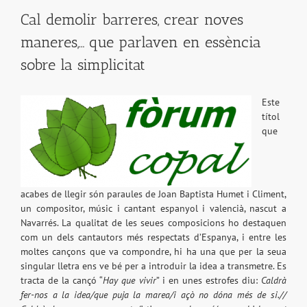
Cal demolir barreres, crear noves
maneres,… que parlaven en essència
sobre la simplicitat
Este
títol
que
acabes de llegir són paraules de Joan Baptista Humet i Climent,
un compositor, músic i cantant espanyol i valencià, nascut a
Navarrés. La qualitat de les seues composicions ho destaquen
com un dels cantautors més respectats d’Espanya, i entre les
moltes cançons que va compondre, hi ha una que per la seua
singular lletra ens ve bé per a introduir la idea a transmetre. Es
tracta de la cançó “
Hay que vivir
” i en unes estrofes diu:
Caldrà
fer-nos a la idea/que puja la marea/i açò no dóna més de si.//