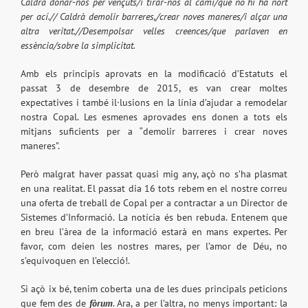
Caldrà donar-nos per vençuts/i tirar-nos al camí/que no hi ha nort
per ací.// Caldrà demolir barreres,/crear noves maneres/i alçar una
altra veritat.//Desempolsar velles creences/que parlaven en
essència/sobre la simplicitat.
Amb els principis aprovats en la modificació d’Estatuts el
passat 3 de desembre de 2015, es van crear moltes
expectatives i també il·lusions en la línia d’ajudar a remodelar
nostra Copal. Les esmenes aprovades ens donen a tots els
mitjans suficients per a “demolir barreres i crear noves
maneres”.
Però malgrat haver passat quasi mig any, açò no s’ha plasmat
en una realitat. El passat dia 16 tots rebem en el nostre correu
una oferta de treball de Copal per a contractar a un Director de
Sistemes d’Informació. La notícia és ben rebuda. Entenem que
en breu l’àrea de la informació estarà en mans expertes. Per
favor, com deien les nostres mares, per l’amor de Déu, no
s’equivoquen en l’elecció!.
Si açò ix bé, tenim coberta una de les dues principals peticions
que fem des de
fòrum
. Ara, a per l’altra, no menys important: la