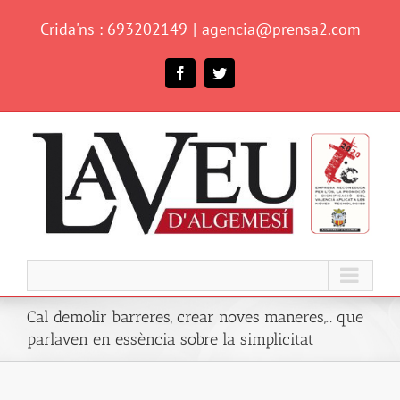
Skip
Crida'ns : 693202149
|
agencia@prensa2.com
to
content
Facebook
Twitter
Cal demolir barreres, crear noves maneres,… que
parlaven en essència sobre la simplicitat