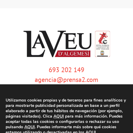
693 202 149
agencia@prensa2.com
Utilizamos cookies propias y de terceros para fines analíticos y
para mostrarte publicidad personalizada en base a un perfil
elaborado a partir de tus hábitos de navegación (por ejemplo,
páginas visitadas). Clica
AQUI
para más información. Puedes
aceptar todas las cookies o configurarlas o rechazar su uso
pulsando
AQUI
. Puedes informarte más sobre qué cookies
© Copyright 2020 | La Veu d'Algemesí | Tots els drets reservats |
Aviso
estamos utilizando o desactivarlas en los
AQUI
.