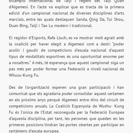
bicampió internacional de Taiji i regent del Taiji Quan
d’Algemesí. En l’acte va explicar que es tracta de la primera
edició d’un campionat nacional de diverses disciplines d’arts
marcials, entre les quals destaquen Sanda, Qing Da, Tui Shou,
Duan Bing, Taiji i Tao Lu modern i tradicional.
El regidor d’Esports, Rafa Lluch, es va mostrar molt agraït amb
la coalició per haver elegit a Algemesí com a destí: “poder
acollir i gaudir de competicions d’escala nacional d’aquest
tipus de modalitats esportives és una oportunitat enorme per
a nosaltres.” A més, té esperança que aquest campionat siga un
pas més per poder formar una Federació a nivell nacional de
Whusu-Kung Fu.
Des de l’organització esperen una gran participació i han
comunicat que els agradaria poder consolidar aquest certamen
en els pròxims anys perquè Algemesí entre dins del circuit de
competicions anuals. La Coalició Espanyola de Wushu- Kung
Fu és l’única de l’Estat reconeguda per la Federació Europea
d’aquesta disciplina, per tant, les persones que queden en les
primeres posicions tindran les portes obertes per participar en
certàmens d’escala europea.