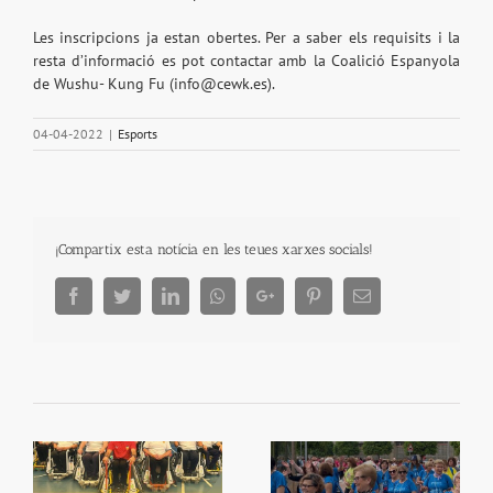
Les inscripcions ja estan obertes. Per a saber els requisits i la
resta d’informació es pot contactar amb la Coalició Espanyola
de Wushu- Kung Fu (info@cewk.es).
04-04-2022
|
Esports
¡Compartix esta notícia en les teues xarxes socials!
Facebook
Twitter
LinkedIn
Whatsapp
Google+
Pinterest
Email