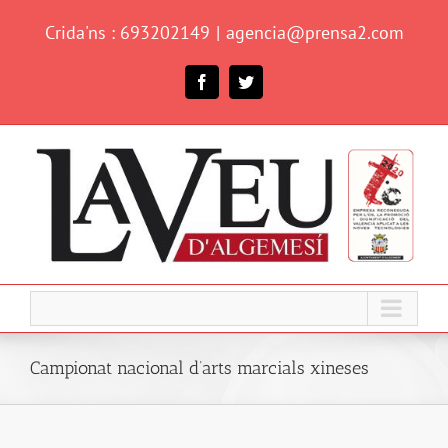
Skip
Crida'ns : 693202149
|
agencia@prensa2.com
to
content
Facebook
Twitter
Campionat nacional d’arts marcials xineses