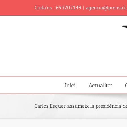
Skip
Crida'ns : 693202149
|
agencia@prensa2
to
content
Inici
Actualitat
Carlos Esquer assumeix la presidència de