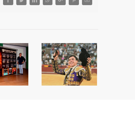
a capacitat de Nek
orprén a València