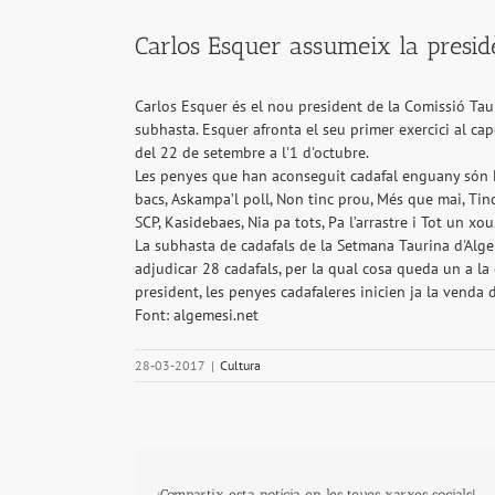
Carlos Esquer assumeix la presid
Carlos Esquer és el nou president de la Comissió Taur
subhasta. Esquer afronta el seu primer exercici al cap
del 22 de setembre a l'1 d'octubre.
Les penyes que han aconseguit cadafal enguany són La 
bacs, Askampa’l poll, Non tinc prou, Més que mai, Tinc
SCP, Kasidebaes, Nia pa tots, Pa l’arrastre i Tot un xou
La subhasta de cadafals de la Setmana Taurina d'Alge
adjudicar 28 cadafals, per la qual cosa queda un a l
president, les penyes cadafaleres inicien ja la venda
Font: algemesi.net
28-03-2017
|
Cultura
¡Compartix esta notícia en les teues xarxes socials!