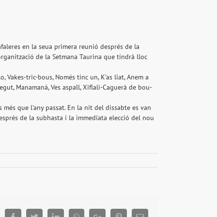
faleres en la seua primera reunió després de la
l'organització de la Setmana Taurina que tindrà lloc
, Vakes-tric-bous, Només tinc un, K’as liat, Anem a
 Begut, Manamaná, Ves aspall, Xiflali-Caguerà de bou-
més que l'any passat. En la nit del dissabte es van
esprés de la subhasta i la immediata elecció del nou
Facebook
Twitter
LinkedIn
Whatsapp
Google+
Pinterest
Email