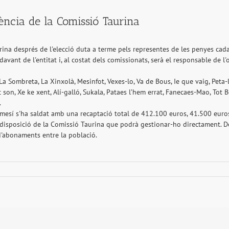
ència de la Comissió Taurina
ina després de l'elecció duta a terme pels representes de les penyes cada
davant de l'entitat i, al costat dels comissionats, serà el responsable de 
Sombreta, La Xinxolà, Mesinfot, Vexes-lo, Va de Bous, Ie que vaig, Peta-lo
 son, Xe ke xent, Alí-galló, Sukala, Pataes l’hem errat, Fanecaes-Mao, Tot
.
mesí s'ha saldat amb una recaptació total de 412.100 euros, 41.500 euros 
a disposició de la Comissió Taurina que podrà gestionar-ho directament. D
 d'abonaments entre la població.