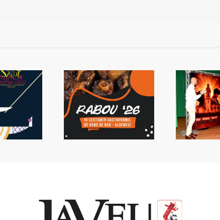
 Rabou tornarà a
Presentada la Setmana
L
Algemesí
de Bous
s