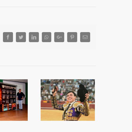
Facebook
Twitter
LinkedIn
Whatsapp
Google+
Pinterest
Email
a capacitat de Nek
orprén a València