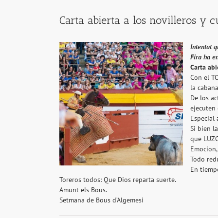
Carta abierta a los novilleros y 
Intentat 
Fira ha en
Carta abi
Con el T
la cabana
De los ac
ejecuten
Especial
Si bien l
que LUZC
Emocion,
Todo redu
En tiemp
Toreros todos: Que Dios reparta suerte.
Amunt els Bous.
Setmana de Bous d’Algemesi