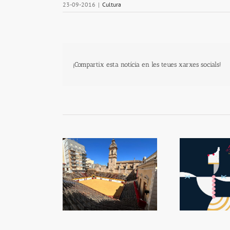
23-09-2016
|
Cultura
¡Compartix esta notícia en les teues xarxes socials!
CVC reforça la
Festes de la Mare de Déu
El
ció de la plaça de
de la Salut
us d’Algemesí