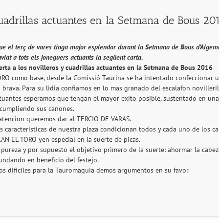
cuadrillas actuantes en la Setmana de Bous 20
que el terç de vares tinga major esplendor durant la Setmana de Bous d’Algemes
viat a tots els joneguers actuants la següent carta.
erta a los novilleros y cuadrillas actuantes en la Setmana de Bous 2016
ORO como base, desde la Comissió Taurina se ha intentado confeccionar u
 brava. Para su lidia confiamos en lo mas granado del escalafon novilleril
tuantes esperamos que tengan el mayor exito posible, sustentado en una 
 cumpliendo sus canones.
 atencion queremos dar al TERCIO DE VARAS.
as caracteristicas de nuestra plaza condicionan todos y cada uno de los c
AN EL TORO yen especial en la suerte de picas.
 pureza y por supuesto el objetivo primero de la suerte: ahormar la cab
ndando en beneficio del festejo.
os dificiles para la Tauromaquia demos argumentos en su favor.