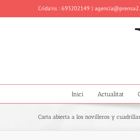
Skip
Crida'ns : 693202149
|
agencia@prensa2
to
content
Inici
Actualitat
Carta abierta a los novilleros y cuadrill