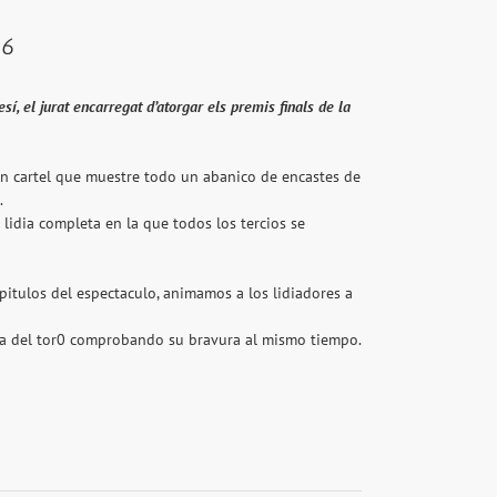
16
í, el jurat encarregat d’atorgar els premis finals de la
n cartel que muestre todo un abanico de encastes de
.
lidia completa en la que todos los tercios se
apitulos del espectaculo, animamos a los lidiadores a
eza del tor0 comprobando su bravura al mismo tiempo.