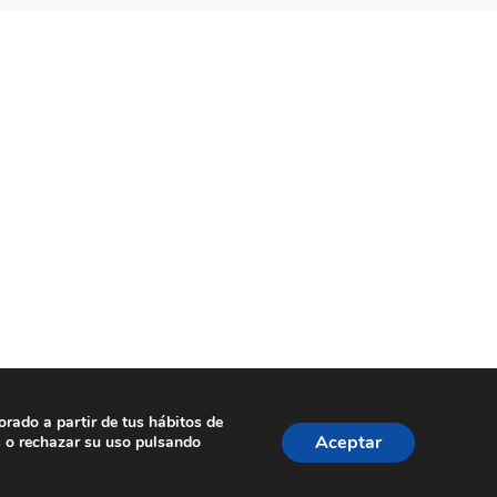
orado a partir de tus hábitos de
ookies
| Dissenyat per
tecniwebs
Aceptar
s o rechazar su uso pulsando