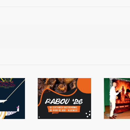
 Rabou tornarà a
Presentada la Setmana
L
Algemesí
de Bous
s