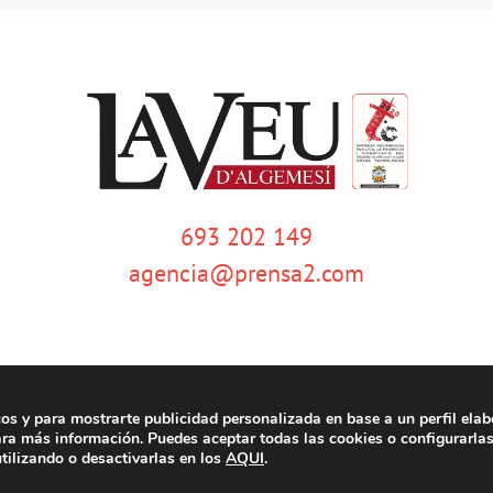
693 202 149
agencia@prensa2.com
cos y para mostrarte publicidad personalizada en base a un perfil elab
emesí | Tots els drets reservats |
Aviso legal
|
Política de privacidad
|
Política de c
ra más información. Puedes aceptar todas las cookies o configurarla
tilizando o desactivarlas en los
AQUI
.
Facebook
Twitter