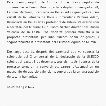
Pere Blanco, regidor de Cultura; Edgar Bresó, regidor de
Turisme; Javier Bueno Morcillo, artista digital i dissenyador 3D;
Carmen Martínez, llicenciada en Belles Arts i guanyadora d’un
cartell de la Setmana de Bous i Inmaculada Ramírez Adam,
llicenciada en Belles arts i professora de Dibuix. Va exercir com
a secretari del tribunal Julio Blasco Nàcher, director del Museu
Valencià de la Festa. S’ha declarat primera finalista a la
proposta presentada per Juan Vilches Adam d’Algemesí i
segona finalista la presentada per Cristóbal Aguiló de Múrcia.
Dos anys després, després del parèntesi que va suposar la
celebració del X aniversari de la declaració de la UNESCO
celebrat el passat 8 de desembre, tots els rituals i danses de la
processó tornaran a convertir els carrers d’Algemesí en un
museu viu de tradició valenciana, convertida ja en una tradició
de tota la humanitat.
08-07-2022
|
Cultura