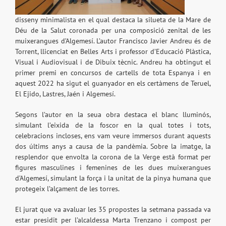
disseny minimalista en el qual destaca la silueta de la Mare de
Déu de la Salut coronada per una composició zenital de les
muixerangues d’Algemesí. L’autor Francisco Javier Andreu és de
Torrent, llicenciat en Belles Arts i professor d’Educació Plàstica,
Visual i Audiovisual i de Dibuix tècnic. Andreu ha obtingut el
primer premi en concursos de cartells de tota Espanya i en
aquest 2022 ha sigut el guanyador en els certàmens de Teruel,
El Ejido, Lastres, Jaén i Algemesí.
Segons l’autor en la seua obra destaca el blanc lluminós,
simulant l’eixida de la foscor en la qual totes i tots,
celebracions incloses, ens vam veure immersos durant aquests
dos últims anys a causa de la pandèmia. Sobre la imatge, la
resplendor que envolta la corona de la Verge està format per
figures masculines i femenines de les dues muixerangues
d’Algemesí, simulant la força i la unitat de la pinya humana que
protegeix l’alçament de les torres.
El jurat que va avaluar les 35 propostes la setmana passada va
estar presidit per l’alcaldessa Marta Trenzano i compost per