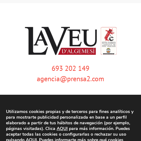
693 202 149
agencia@prensa2.com
Utilizamos cookies propias y de terceros para fines analíticos y
para mostrarte publicidad personalizada en base a un perfil
elaborado a partir de tus hábitos de navegación (por ejemplo,
páginas visitadas). Clica
AQUI
para más información. Puedes
© Copyright 2020 | La Veu d'Algemesí | Tots els drets reservats |
Aviso
aceptar todas las cookies o configurarlas o rechazar su uso
legal
|
Política de privacidad
|
Política de cookies
| Dissenyat per
pulsando
AQUI
. Puedes informarte más sobre qué cookies