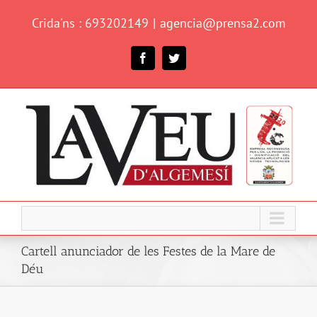
Skip
Crida'ns : 693202149
|
agencia@prensa2.com
to
content
Facebook
Twitter
Cartell anunciador de les Festes de la Mare de
Déu