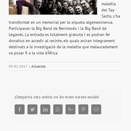
malaltia
del Tay-
Sachs, s’ha
transformat en un memorial per la xiqueta algemesinenca.
Participaran la Big Band de Benimodo i la Big Band de
Leganés. La entrada es totalment gratuïta i es podran fer
donatius en accedir al recinte, els quals aniran integrament
destinats a la investigació de la malaltia que malauradament
va posar fi a la vida d’Àfrica
05-01-2017
|
Actualitat
¡Compartix esta notícia en les teues xarxes socials!
Facebook
Twitter
LinkedIn
Whatsapp
Google+
Pinterest
Email