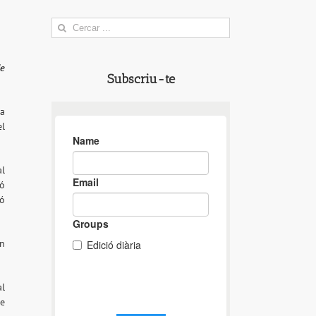
Search
for:
de
Subscriu-te
ta
el
al
ió
ió
un
al
de