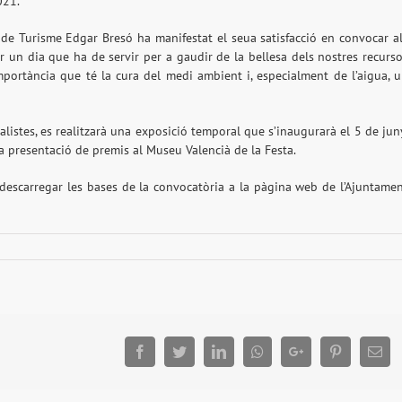
021.
 de Turisme Edgar Bresó ha manifestat el seua satisfacció en convocar a
 un dia que ha de servir per a gaudir de la bellesa dels nostres recurs
mportància que té la cura del medi ambient i, especialment de l’aigua, 
listes, es realitzarà una exposició temporal que s’inaugurarà el 5 de jun
 presentació de premis al Museu Valencià de la Festa.
descarregar les bases de la convocatòria a la pàgina web de l’Ajuntame
Facebook
Twitter
LinkedIn
Whatsapp
Google+
Pinterest
Ema