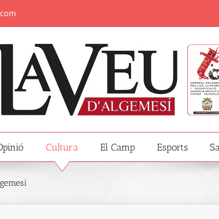
.com
Opinió
Cultura
El Camp
Esports
Sa
lgemesí