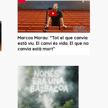
e Nek
ncia