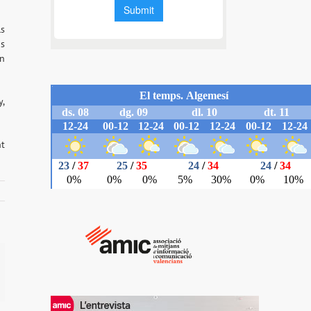
ls
os
un
y,
nt
il