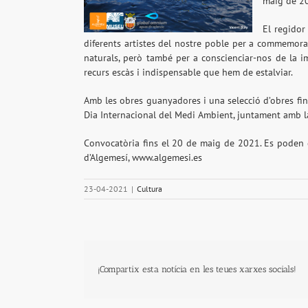
maig de 2
El regidor
diferents artistes del nostre poble per a commemorar
naturals, però també per a conscienciar-nos de la i
recurs escàs i indispensable que hem de estalviar.
Amb les obres guanyadores i una selecció d’obres fina
Dia Internacional del Medi Ambient, juntament amb la
Convocatòria fins el 20 de maig de 2021. Es poden 
d’Algemesí,
www.algemesi.es
23-04-2021
|
Cultura
¡Compartix esta notícia en les teues xarxes socials!