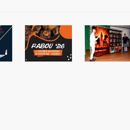
 tornarà a
Presentada la
La capacitat d
emesí
Setmana de Bous
sorprén a Valè