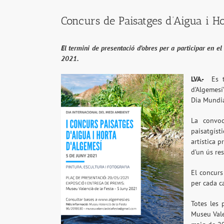
Concurs de Paisatges d’Aigua i H
El termini de presentació d’obres per a participar en el
2021.
LVA.-
Es 
d’Algemesí
Dia Mundia
La convoc
paisatgíst
artística p
d’un ús res
El concurs
per cada ca
Totes les 
Museu Vale