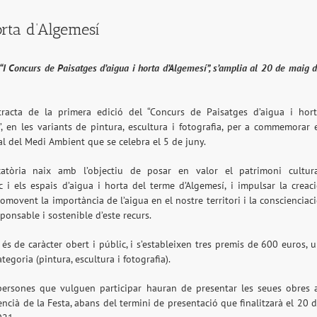
orta d’Algemesí
 “I Concurs de Paisatges d’aigua i horta d’Algemesí”, s’amplia al 20 de maig 
tracta de la primera edició del “Concurs de Paisatges d’aigua i hor
”, en les variants de pintura, escultura i fotografia, per a commemorar 
l del Medi Ambient que se celebra el 5 de juny.
atòria naix amb l’objectiu de posar en valor el patrimoni cultur
ic i els espais d’aigua i horta del terme d’Algemesí, i impulsar la creac
romovent la importància de l’aigua en el nostre territori i la conscienciac
ponsable i sostenible d’este recurs.
 és de caràcter obert i públic, i s’estableixen tres premis de 600 euros, 
tegoria (pintura, escultura i fotografia).
persones que vulguen participar hauran de presentar les seues obres 
ncià de la Festa, abans del termini de presentació que finalitzarà el 20 