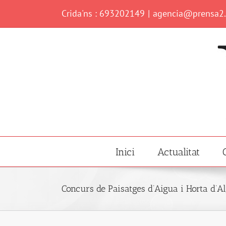
Skip
Crida'ns : 693202149
|
agencia@prensa2
to
content
Inici
Actualitat
Concurs de Paisatges d’Aigua i Horta d’A