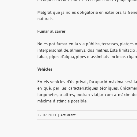
Malgrat que ja no és obligatòria en exteriors, la Gen
naturals.
Fumar al carrer
No es pot fumar en la via pública, terrasses, platges o
interpersonal de, almenys, dos metres. Esta limitació 
tabac, pipes d’aigua, pipes o assimilats inclosos cigarr
Vehicles
En els vehicles d’ús privat, l’ocupació màxima serà l
en què, per les característiques tècniques, únicame
furgonetes, o altres, podran viatjar com a màxim d
màxima distància possible.
22-07-2021
|
Actualitat