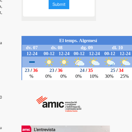
s,
a,
t,
La
10
eu