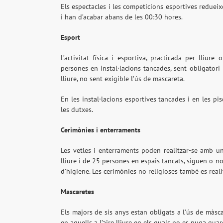
Els espectacles i les competicions esportives redue
i han d’acabar abans de les 00:30 hores.
Esport
L’activitat física i esportiva, practicada per lliu
persones en instal·lacions tancades, sent obligatori 
lliure, no sent exigible l’ús de mascareta.
En les instal·lacions esportives tancades i en les pi
les dutxes.
Cerimònies i enterraments
Les vetles i enterraments poden realitzar-se amb u
lliure i de 25 persones en espais tancats, siguen o n
d’higiene. Les cerimònies no religioses també es real
Mascaretes
Els majors de sis anys estan obligats a l’ús de màsca
en aquells a l’aire lliure en els quals no es puga gua