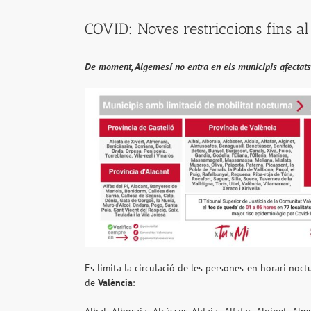
COVID: Noves restriccions fins al
De moment, Algemesí no entra en els municipis afectats
Es limita la circulació de les persones en horari noct
de
València
: