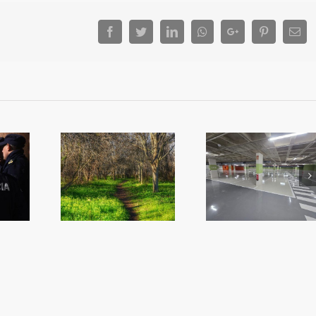
Facebook
Twitter
LinkedIn
Whatsapp
Google+
Pinterest
Ema
més Algemes
iplica la
Reobri l’aparcament
L’alcalde convo
ó en zones
del Mercat
ple per a que n
rdes
l’oposició