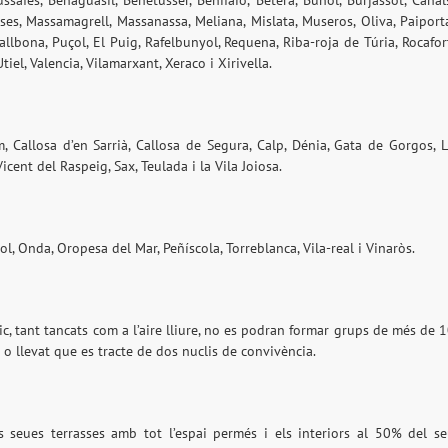
mussafes, Benaguasil, Benetússer, Benifaió, Bétera, Buñol, Burjassot, Canal
nises, Massamagrell, Massanassa, Meliana, Mislata, Museros, Oliva, Paiport
allbona, Puçol, El Puig, Rafelbunyol, Requena, Riba-roja de Túria, Rocafor
tiel, Valencia, Vilamarxant, Xeraco i Xirivella.
m, Callosa d’en Sarrià, Callosa de Segura, Calp, Dénia, Gata de Gorgos, 
cent del Raspeig, Sax, Teulada i la Vila Joiosa.
ol, Onda, Oropesa del Mar, Peñíscola, Torreblanca, Vila-real i Vinaròs.
lic, tant tancats com a l’aire lliure, no es podran formar grups de més de 
 o llevat que es tracte de dos nuclis de convivència.
es seues terrasses amb tot l’espai permés i els interiors al 50% del s