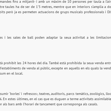
mandes fins a mitjanit- i amb un màxim de 10 persones per taula a l’ai
a entre taules ha de ser de 1’5 metres, mentre que en interiors s’amplia a d
its però ja es permeten actuacions de grups musicals professionals i DJ
es i les sales de ball poden adaptar la seua activitat a les limitacio
tà prohibit les 24 hores del dia. També està prohibida la seua venda ent
d’establiments de venda al públic, excepte en aquells en els quals la ven
um en el local.
r ‘borles’ i refrescos-, teatres, auditoris, parcs temàtics, zoològics, llo
%. En estes últimes, en el cas que es duguen a terme activitats assimilabl
per als bars amb l’horari de tancament que corresponga als casals.