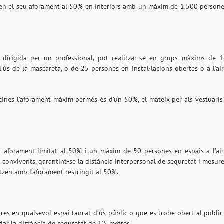
ixen el seu aforament al 50% en interiors amb un màxim de 1.500 person
re o dirigida per un professional, pot realitzar-se en grups màxims de 
l’ús de la mascareta, o de 25 persones en instal·lacions obertes o a l’ai
scines l’aforament màxim permés és d’un 50%, el mateix per als vestuaris
n aforament limitat al 50% i un màxim de 50 persones en espais a l’ai
o convivents, garantint-se la distància interpersonal de seguretat i mesur
itzen amb l’aforament restringit al 50%.
res en qualsevol espai tancat d’ús públic o que es trobe obert al públic
rdar la distància de seguretat de 1’5 metres.