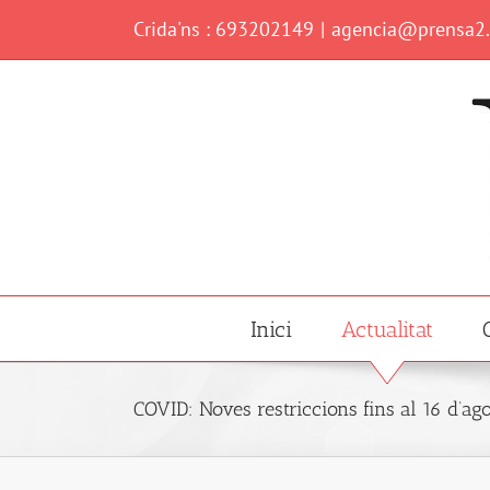
Skip
Crida'ns : 693202149
|
agencia@prensa2
to
content
Inici
Actualitat
COVID: Noves restriccions fins al 16 d’ag