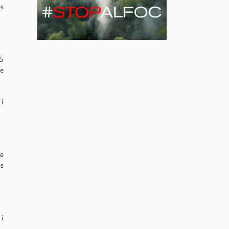
es
15
re
 i
re
es
 i