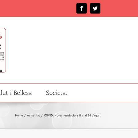
Facebook
Twitter
lut i Bellesa
Societat
Home
/
Actualitat
/
COVID: Noves restriccions fins al 16 d’agost