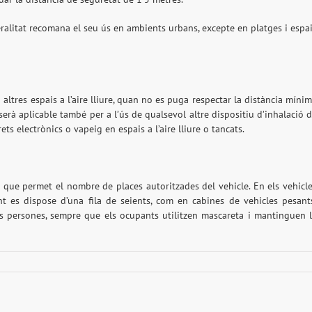
eralitat recomana el seu ús en ambients urbans, excepte en platges i espa
 altres espais a l’aire lliure, quan no es puga respectar la distància míni
serà aplicable també per a l’ús de qualsevol altre dispositiu d’inhalació 
ets electrònics o vapeig en espais a l’aire lliure o tancats.
a que permet el nombre de places autoritzades del vehicle. En els vehicl
nt es dispose d’una fila de seients, com en cabines de vehicles pesant
os persones, sempre que els ocupants utilitzen mascareta i mantinguen 