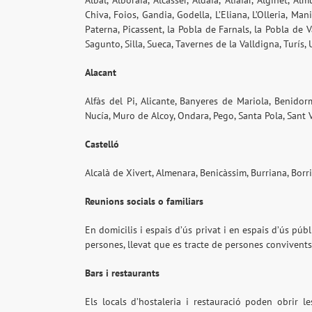
Albal, Alboraia, Alcàsser, Aldaia, Alfafar, Alginet, Al
Chiva, Foios, Gandia, Godella, L’Eliana, L’Olleria, Ma
Paterna, Picassent, la Pobla de Farnals, la Pobla de V
Sagunto, Silla, Sueca, Tavernes de la Valldigna, Turís, U
Alacant
Alfàs del Pi, Alicante, Banyeres de Mariola, Benidor
Nucía, Muro de Alcoy, Ondara, Pego, Santa Pola, Sant Vi
Castelló
Alcalà de Xivert, Almenara, Benicàssim, Burriana, Borri
Reunions socials o familiars
En domicilis i espais d’ús privat i en espais d’ús púb
persones, llevat que es tracte de persones convivents
Bars i restaurants
Els locals d’hostaleria i restauració poden obrir l