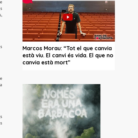
re
os
s,
ns
re
da
cs
es