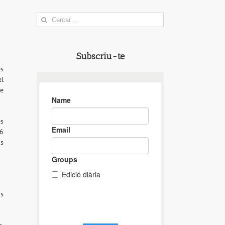
Search
for:
Subscriu-te
es
el
de
es
6
ns
is