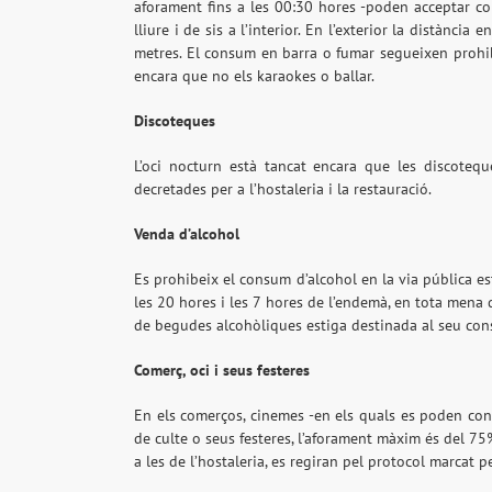
aforament fins a les 00:30 hores -poden acceptar co
lliure i de sis a l’interior. En l’exterior la distànci
metres. El consum en barra o fumar segueixen prohib
encara que no els karaokes o ballar.
Discoteques
L’oci nocturn està tancat encara que les discotequ
decretades per a l’hostaleria i la restauració.
Venda d’alcohol
Es prohibeix el consum d’alcohol en la via pública es
les 20 hores i les 7 hores de l’endemà, en tota mena 
de begudes alcohòliques estiga destinada al seu cons
Comerç, oci i seus festeres
En els comerços, cinemes -en els quals es poden consumi
de culte o seus festeres, l’aforament màxim és del 75
a les de l’hostaleria, es regiran pel protocol marcat 