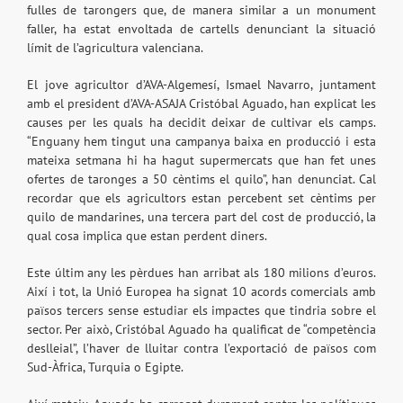
fulles de tarongers que, de manera similar a un monument
faller, ha estat envoltada de cartells denunciant la situació
límit de l’agricultura valenciana.
El jove agricultor d’AVA-Algemesí, Ismael Navarro, juntament
amb el president d’AVA-ASAJA Cristóbal Aguado, han explicat les
causes per les quals ha decidit deixar de cultivar els camps.
“Enguany hem tingut una campanya baixa en producció i esta
mateixa setmana hi ha hagut supermercats que han fet unes
ofertes de taronges a 50 cèntims el quilo”, han denunciat. Cal
recordar que els agricultors estan percebent set cèntims per
quilo de mandarines, una tercera part del cost de producció, la
qual cosa implica que estan perdent diners.
Este últim any les pèrdues han arribat als 180 milions d’euros.
Així i tot, la Unió Europea ha signat 10 acords comercials amb
països tercers sense estudiar els impactes que tindria sobre el
sector. Per això, Cristóbal Aguado ha qualificat de “competència
deslleial”, l’haver de lluitar contra l’exportació de països com
Sud-Àfrica, Turquia o Egipte.