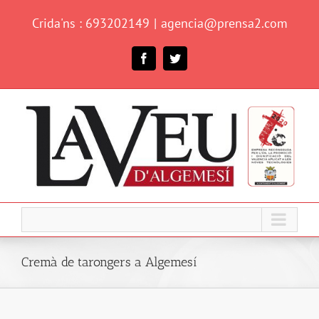
Skip
Crida'ns : 693202149
|
agencia@prensa2.com
to
content
Facebook
Twitter
Cremà de tarongers a Algemesí