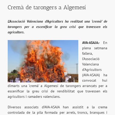
Cremà de tarongers a Algemesí
L’Associació Valenciana d’Agricultors ha realitzat una ‘cremà’ de
tarongers per a escenificar la greu crisi que travessen els
agricultors.
AVA-ASAJA.-
En
plena setmana
fallera,
l’Associació
Valenciana
d’Agricultors
(AVA-ASAJA) ha
convocat hui
dimarts una ‘cremà’ a Algemesí de tarongers arrancats per a
escenificar la greu crisi de rendibilitat que travessen els
agricultors i ramaders valencians.
Diversos associats d’AVA-ASAJA han assistit a la crema
controlada de la pila formada per arrels, troncs, branques i