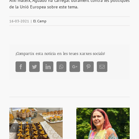
Així mateix, Aguado ha carregat durament contra les polítiques
de la Unió Europea sobre este tema.
16-03-2021
|
El Camp
¡Compartix esta notícia en les teues xarxes socials!
Facebook
Twitter
LinkedIn
Whatsapp
Google+
Pinterest
Email
Begoña García Bernal
Primera Setmana de la
va visitar Algemesí
Taronja