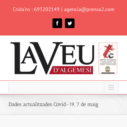
Skip
Crida'ns : 693202149
|
agencia@prensa2.com
to
content
Facebook
Twitter
Dades actualitzades Covid-19, 7 de maig