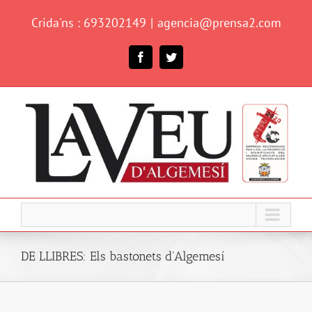
Skip
Crida'ns : 693202149
|
agencia@prensa2.com
to
content
Facebook
Twitter
DE LLIBRES: Els bastonets d'Algemesí