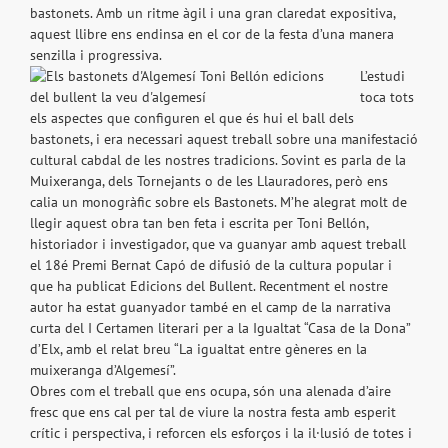
bastonets. Amb un ritme àgil i una gran claredat expositiva,
aquest llibre ens endinsa en el cor de la festa d’una manera
senzilla i progressiva.
L’estudi
toca tots
els aspectes que configuren el que és hui el ball dels
bastonets, i era necessari aquest treball sobre una manifestació
cultural cabdal de les nostres tradicions. Sovint es parla de la
Muixeranga, dels Tornejants o de les Llauradores, però ens
calia un monogràfic sobre els Bastonets. M’he alegrat molt de
llegir aquest obra tan ben feta i escrita per Toni Bellón,
historiador i investigador, que va guanyar amb aquest treball
el 18é Premi Bernat Capó de difusió de la cultura popular i
que ha publicat Edicions del Bullent. Recentment el nostre
autor ha estat guanyador també en el camp de la narrativa
curta del I Certamen literari per a la Igualtat “Casa de la Dona”
d’Elx, amb el relat breu “La igualtat entre gèneres en la
muixeranga d’Algemesí”.
Obres com el treball que ens ocupa, són una alenada d’aire
fresc que ens cal per tal de viure la nostra festa amb esperit
crític i perspectiva, i reforcen els esforços i la il·lusió de totes i