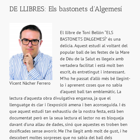
DE LLIBRES: Els bastonets d'Algemesí
El llibre de Toni Bellón “ELS
BASTONETS D’ALGEMESÍ” és una
delícia. Aquest estudi al voltant del
popular ball de les festes de la Mare
de Déu de la Salut es llegeix amb
vertadera facilitat i està molt ben
escrit, és entretingut i interessant.
M’ho he passat d’allò més bé llegint-
Vicent Nàcher Ferrero
lo i aprenent coses que no sabia
d’aquest ball tan emblemàtic. La
lectura d’aquesta obra divulgativa enganxa, ja que el
llenguatge és clar i l’exposició amena i ben aconseguida. I és
que aquest estudi tan exhaustiu de la nostra festa, està ben
documentat però en la seua lectura el lector no es bloqueja
davant d’una allau de dades, sinó que aquestes es troben ben
dosificades sense avorrir. Me l’he llegit amb molt de gust, i he
descobert moltes sorpreses que no sabia del ball dels