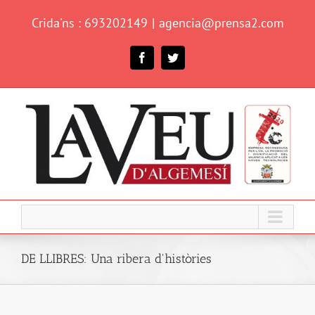
Skip
Crida'ns : 693202149
|
agencia@prensa2.com
to
content
Facebook
Twitter
DE LLIBRES: Una ribera d'històries