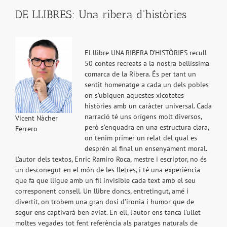
DE LLIBRES: Una ribera d'històries
El llibre UNA RIBERA D’HISTÒRIES recull
50 contes recreats a la nostra bellíssima
comarca de la Ribera. És per tant un
sentit homenatge a cada un dels pobles
on s’ubiquen aquestes xicotetes
històries amb un caràcter universal. Cada
narració té uns orígens molt diversos,
Vicent Nàcher
però s’enquadra en una estructura clara,
Ferrero
on tenim primer un relat del qual es
desprén al final un ensenyament moral.
L’autor dels textos, Enric Ramiro Roca, mestre i escriptor, no és
un desconegut en el món de les lletres, i té una experiència
que fa que lligue amb un fil invisible cada text amb el seu
corresponent consell. Un llibre doncs, entretingut, amé i
divertit, on trobem una gran dosi d’ironia i humor que de
segur ens captivarà ben aviat. En ell, l’autor ens tanca l’ullet
moltes vegades tot fent referència als paratges naturals de