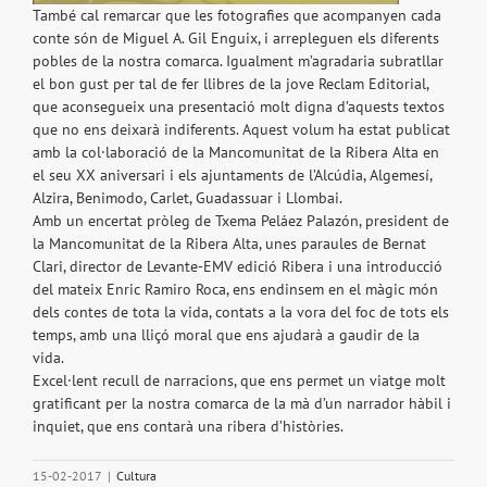
També cal remarcar que les fotografies que acompanyen cada
conte són de Miguel A. Gil Enguix, i arrepleguen els diferents
pobles de la nostra comarca. Igualment m’agradaria subratllar
el bon gust per tal de fer llibres de la jove Reclam Editorial,
que aconsegueix una presentació molt digna d’aquests textos
que no ens deixarà indiferents. Aquest volum ha estat publicat
amb la col·laboració de la Mancomunitat de la Ribera Alta en
el seu XX aniversari i els ajuntaments de l’Alcúdia, Algemesí,
Alzira, Benimodo, Carlet, Guadassuar i Llombai.
Amb un encertat pròleg de Txema Peláez Palazón, president de
la Mancomunitat de la Ribera Alta, unes paraules de Bernat
Clari, director de Levante-EMV edició Ribera i una introducció
del mateix Enric Ramiro Roca, ens endinsem en el màgic món
dels contes de tota la vida, contats a la vora del foc de tots els
temps, amb una lliçó moral que ens ajudarà a gaudir de la
vida.
Excel·lent recull de narracions, que ens permet un viatge molt
gratificant per la nostra comarca de la mà d’un narrador hàbil i
inquiet, que ens contarà una ribera d’històries.
15-02-2017
|
Cultura