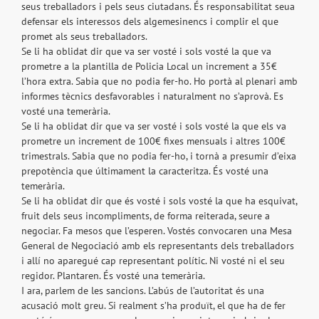
seus treballadors i pels seus ciutadans. És responsabilitat seua
defensar els interessos dels algemesinencs i complir el que
promet als seus treballadors.
Se li ha oblidat dir que va ser vosté i sols vosté la que va
prometre a la plantilla de Policia Local un increment a 35€
l’hora extra. Sabia que no podia fer-ho. Ho portà al plenari amb
informes tècnics desfavorables i naturalment no s’aprovà. Es
vosté una temerària.
Se li ha oblidat dir que va ser vosté i sols vosté la que els va
prometre un increment de 100€ fixes mensuals i altres 100€
trimestrals. Sabia que no podia fer-ho, i tornà a presumir d’eixa
prepotència que últimament la caracteritza. És vosté una
temerària.
Se li ha oblidat dir que és vosté i sols vosté la que ha esquivat,
fruit dels seus incompliments, de forma reiterada, seure a
negociar. Fa mesos que l’esperen. Vostés convocaren una Mesa
General de Negociació amb els representants dels treballadors
i allí no aparegué cap representant polític. Ni vosté ni el seu
regidor. Plantaren. És vosté una temerària.
I ara, parlem de les sancions. L’abús de l’autoritat és una
acusació molt greu. Si realment s’ha produït, el que ha de fer