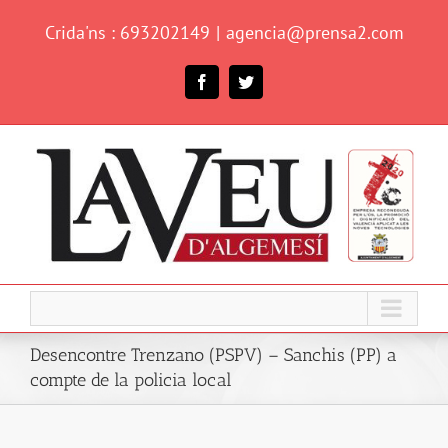
Skip
Crida'ns : 693202149
|
agencia@prensa2.com
to
content
Facebook
Twitter
Desencontre Trenzano (PSPV) – Sanchis (PP) a
compte de la policia local