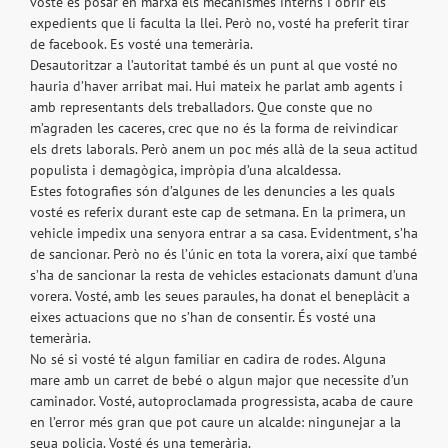
vosté és posar en marxa els mecanismes interns i obrir els
expedients que li faculta la llei. Però no, vosté ha preferit tirar
de facebook. Es vosté una temerària.
Desautoritzar a l’autoritat també és un punt al que vosté no
hauria d’haver arribat mai. Hui mateix he parlat amb agents i
amb representants dels treballadors. Que conste que no
m’agraden les caceres, crec que no és la forma de reivindicar
els drets laborals. Però anem un poc més allà de la seua actitud
populista i demagògica, impròpia d’una alcaldessa.
Estes fotografies són d’algunes de les denuncies a les quals
vosté es referix durant este cap de setmana. En la primera, un
vehicle impedix una senyora entrar a sa casa. Evidentment, s’ha
de sancionar. Però no és l’únic en tota la vorera, així que també
s’ha de sancionar la resta de vehicles estacionats damunt d’una
vorera. Vosté, amb les seues paraules, ha donat el beneplàcit a
eixes actuacions que no s’han de consentir. És vosté una
temerària.
No sé si vosté té algun familiar en cadira de rodes. Alguna
mare amb un carret de bebé o algun major que necessite d’un
caminador. Vosté, autoproclamada progressista, acaba de caure
en l’error més gran que pot caure un alcalde: ningunejar a la
seua policia. Vosté és una temerària.