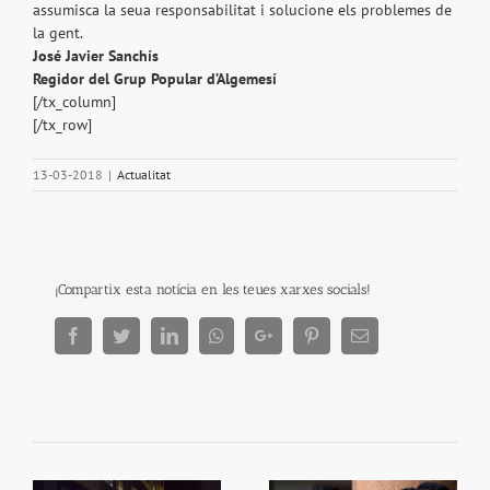
assumisca la seua responsabilitat i solucione els problemes de
la gent.
José Javier Sanchís
Regidor del Grup Popular d’Algemesí
[/tx_column]
[/tx_row]
13-03-2018
|
Actualitat
¡Compartix esta notícia en les teues xarxes socials!
Facebook
Twitter
LinkedIn
Whatsapp
Google+
Pinterest
Email