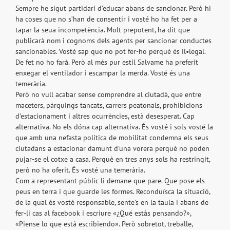
Sempre he sigut partidari d’educar abans de sancionar. Però hi
ha coses que no s’han de consentir i vosté ho ha fet per a
tapar la seua incompetència. Molt prepotent, ha dit que
publicarà nom i cognoms dels agents per sancionar conductes
sancionables. Vosté sap que no pot fer-ho perquè és il•legal.
De fet no ho farà. Però al més pur estil Salvame ha preferit
enxegar el ventilador i escampar la merda. Vosté és una
temerària.
Però no vull acabar sense comprendre al ciutadà, que entre
maceters, pàrquings tancats, carrers peatonals, prohibicions
d’estacionament i altres ocurrències, està desesperat. Cap
alternativa. No els dóna cap alternativa. És vosté i sols vosté la
que amb una nefasta política de mobilitat condemna els seus
ciutadans a estacionar damunt d’una vorera perquè no poden
pujar-se el cotxe a casa. Perquè en tres anys sols ha restringit,
però no ha oferit. És vosté una temerària.
Com a representant públic li demane que pare. Que pose els
peus en terra i que guarde les formes. Reconduïsca la situació,
de la qual és vosté responsable, sente’s en la taula i abans de
fer-li cas al facebook i escriure «¿Qué estás pensando?»,
«Piense lo que está escribiendo». Però sobretot, treballe,