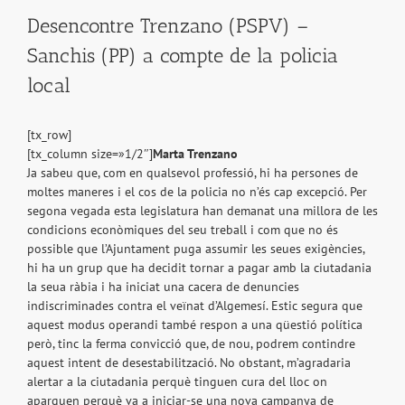
Desencontre Trenzano (PSPV) –
Sanchis (PP) a compte de la policia
local
[tx_row]
[tx_column size=»1/2″]
Marta Trenzano
Ja sabeu que, com en qualsevol professió, hi ha persones de
moltes maneres i el cos de la policia no n’és cap excepció. Per
segona vegada esta legislatura han demanat una millora de les
condicions econòmiques del seu treball i com que no és
possible que l’Ajuntament puga assumir les seues exigències,
hi ha un grup que ha decidit tornar a pagar amb la ciutadania
la seua ràbia i ha iniciat una cacera de denuncies
indiscriminades contra el veïnat d’Algemesí. Estic segura que
aqu
est modus operandi també respon a una qüestió política
però, tinc la ferma convicció que, de nou, podrem contindre
aquest intent de desestabilització. No obstant, m’agradaria
alertar a la ciutadania perquè tinguen cura del lloc on
aparquen perquè va a iniciar-se una nova campanya de