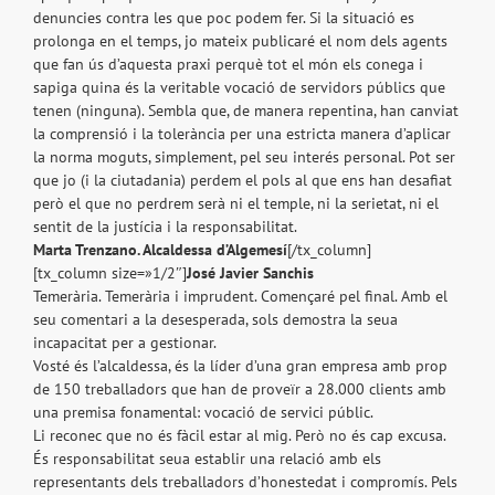
denuncies contra les que poc podem fer. Si la situació es
prolonga en el temps, jo mateix publicaré el nom dels agents
que fan ús d’aquesta praxi perquè tot el món els conega i
sapiga quina és la veritable vocació de servidors públics que
tenen (ninguna). Sembla que, de manera repentina, han canviat
la comprensió i la tolerància per una estricta manera d’aplicar
la norma moguts, simplement, pel seu interés personal. Pot ser
que jo (i la ciutadania) perdem el pols al que ens han desafiat
però el que no perdrem serà ni el temple, ni la serietat, ni el
sentit de la justícia i la responsabilitat.
Marta Trenzano. Alcaldessa d’Algemesí
[/tx_column]
[tx_column size=»1/2″]
José Javier Sanchis
Temerària. Temerària i imprudent. Començaré pel final. Amb el
seu comentari a la desesperada, sols demostra la seua
incapacitat per a gestionar.
Vosté és l’alcaldessa, és la líder d’una gran empresa amb prop
de 150 treballadors que han de proveïr a 28.000 clients amb
una premisa fonamental: vocació de servici públic.
Li reconec que no és fàcil estar al mig. Però no és cap excusa.
És responsabilitat seua establir una relació amb els
representants dels treballadors d’honestedat i compromís. Pels