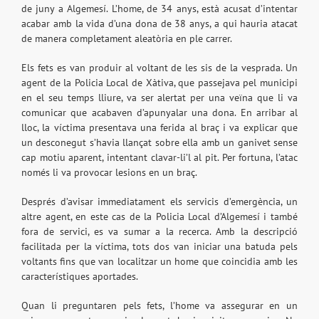
de juny a Algemesí. L’home, de 34 anys, està acusat d’intentar
acabar amb la vida d’una dona de 38 anys, a qui hauria atacat
de manera completament aleatòria en ple carrer.
Els fets es van produir al voltant de les sis de la vesprada. Un
agent de la Policia Local de Xàtiva, que passejava pel municipi
en el seu temps lliure, va ser alertat per una veïna que li va
comunicar que acabaven d’apunyalar una dona. En arribar al
lloc, la víctima presentava una ferida al braç i va explicar que
un desconegut s’havia llançat sobre ella amb un ganivet sense
cap motiu aparent, intentant clavar-li’l al pit. Per fortuna, l’atac
només li va provocar lesions en un braç.
Després d’avisar immediatament els servicis d’emergència, un
altre agent, en este cas de la Policia Local d’Algemesí i també
fora de servici, es va sumar a la recerca. Amb la descripció
facilitada per la víctima, tots dos van iniciar una batuda pels
voltants fins que van localitzar un home que coincidia amb les
característiques aportades.
Quan li preguntaren pels fets, l’home va assegurar en un