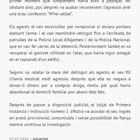
primer moment que simplement havia eixit a passejar. No
obstant això, poc després va acabar reconeixent l’agressió amb
una breu confessió: “M’he ratllat”.
Els agents el van escorcollar per comprovar si encara portava
damunt l’arma i el van mantindre retingut fins a l’arribada de
patrulles de la Policia Local d’Algemesí i de la Policia Nacional,
que es van fer càrrec de la detenció. Posteriorment també es va
recuperar el ganivet utilitzat en l’atac, que havia sigut amagat
en el replanell d’un edifici.
Segons va relatar la mare del detingut als agents, el seu fill
s’havia mostrat molt agressiu després que ella es negara a
donar-li diners per a comprar droga, motiu pel qual havia
abandonat el domicili familiar poc abans dels fets.
Després de passar a disposició judicial, el Jutjat de Primera
Instància i Instrucció número 1 d’Alzira va acordar el seu ingrés
en presó provisional, comunicada i sense possibilitat de fiança
mentre continua la investigació.
07-07-2026
|
Actualitat