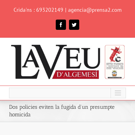
Skip
Crida'ns : 693202149
|
agencia@prensa2.com
to
content
Facebook
Twitter
Dos policies eviten la fugida d’un presumpte
homicida