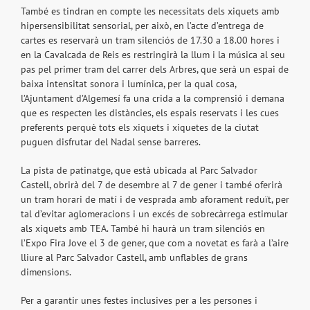
També es tindran en compte les necessitats dels xiquets amb
hipersensibilitat sensorial, per això, en l’acte d’entrega de
cartes es reservarà un tram silenciós de 17.30 a 18.00 hores i
en la Cavalcada de Reis es restringirà la llum i la música al seu
pas pel primer tram del carrer dels Arbres, que serà un espai de
baixa intensitat sonora i lumínica, per la qual cosa,
l’Ajuntament d’Algemesí fa una crida a la comprensió i demana
que es respecten les distàncies, els espais reservats i les cues
preferents perquè tots els xiquets i xiquetes de la ciutat
puguen disfrutar del Nadal sense barreres.
La pista de patinatge, que està ubicada al Parc Salvador
Castell, obrirà del 7 de desembre al 7 de gener i també oferirà
un tram horari de matí i de vesprada amb aforament reduït, per
tal d’evitar aglomeracions i un excés de sobrecàrrega estimular
als xiquets amb TEA. També hi haurà un tram silenciós en
l’Expo Fira Jove el 3 de gener, que com a novetat es farà a l’aire
lliure al Parc Salvador Castell, amb unflables de grans
dimensions.
Per a garantir unes festes inclusives per a les persones i