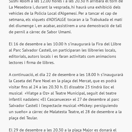
Sushi Room a les 12.00 hores i a les 20.30 h arribarà el torn de
La Mesedora i, durant la vesprada, hi haurà una exhibició dels
vehicles de la Policia Local d’Algemesí. Per a tancar el cap de
setmana, els xiquets d’ADISALGE tocaran a la Trabukada el matí
del diumenge i, en acabar, assistirem a una demostració de tall
de pernil a càrrec de Sabor Umami.
El 16 de desembre a les 10.00 h s’inaugurarà la Fira del Llibre
al Parc Salvador Castell, on participaran les llibreries locals,
editorials, autors locals i es faran activitats com animacions
lectores i firma de llibres.
A continuació, el dia 22 de desembre a les 18.00 h s’inaugurarà
la Caseta del Pare Noel en la plaça del Mercat, que es podrà
visitar fins al 24 a les 20.30 h. El dissabte 23 tindrà lloc el
musical «Viatge a Oz» al Teatre Municipal, seguit del teatre
infantil nadalenc «El Cascanueces» el 27 de desembre al parc
Salvador Castell i l’espectacle musical «Mickey: persiguiendo
un sueño» a càrrec de Malatesta Teatre, el 28 de desembre a la
plaça del Teular.
El 29 de desembre a les 20.30 a la plaça Major es donarà el