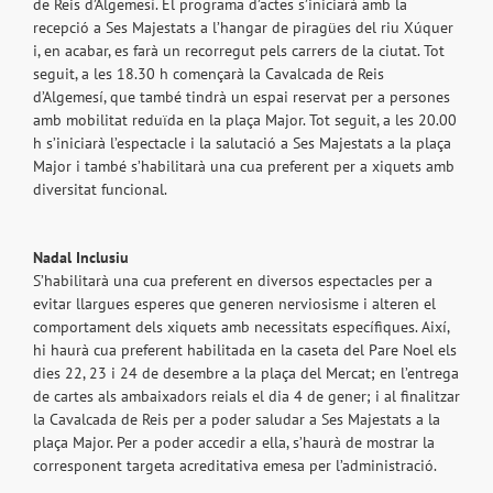
de Reis d’Algemesí. El programa d’actes s’iniciarà amb la
recepció a Ses Majestats a l’hangar de piragües del riu Xúquer
i, en acabar, es farà un recorregut pels carrers de la ciutat. Tot
seguit, a les 18.30 h començarà la Cavalcada de Reis
d’Algemesí, que també tindrà un espai reservat per a persones
amb mobilitat reduïda en la plaça Major. Tot seguit, a les 20.00
h s’iniciarà l’espectacle i la salutació a Ses Majestats a la plaça
Major i també s’habilitarà una cua preferent per a xiquets amb
diversitat funcional.
Nadal Inclusiu
S’habilitarà una cua preferent en diversos espectacles per a
evitar llargues esperes que generen nerviosisme i alteren el
comportament dels xiquets amb necessitats específiques. Així,
hi haurà cua preferent habilitada en la caseta del Pare Noel els
dies 22, 23 i 24 de desembre a la plaça del Mercat; en l’entrega
de cartes als ambaixadors reials el dia 4 de gener; i al finalitzar
la Cavalcada de Reis per a poder saludar a Ses Majestats a la
plaça Major. Per a poder accedir a ella, s’haurà de mostrar la
corresponent targeta acreditativa emesa per l’administració.