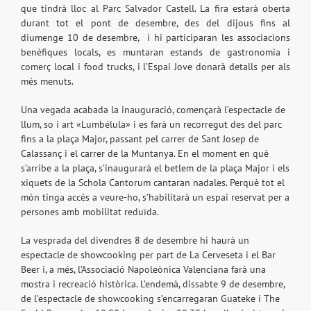
que tindrà lloc al Parc Salvador Castell. La fira estarà oberta
durant tot el pont de desembre, des del dijous fins al
diumenge 10 de desembre, i hi participaran les associacions
benèfiques locals, es muntaran estands de gastronomia i
comerç local i food trucks, i l’Espai Jove donarà detalls per als
més menuts.
Una vegada acabada la inauguració, començarà l’espectacle de
llum, so i art «Lumbélula» i es farà un recorregut des del parc
fins a la plaça Major, passant pel carrer de Sant Josep de
Calassanç i el carrer de la Muntanya. En el moment en què
s’arribe a la plaça, s’inaugurarà el betlem de la plaça Major i els
xiquets de la Schola Cantorum cantaran nadales. Perquè tot el
món tinga accés a veure-ho, s’habilitarà un espai reservat per a
persones amb mobilitat reduïda.
La vesprada del divendres 8 de desembre hi haurà un
espectacle de showcooking per part de La Cerveseta i el Bar
Beer i, a més, l’Associació Napoleònica Valenciana farà una
mostra i recreació històrica. L’endemà, dissabte 9 de desembre,
de l’espectacle de showcooking s’encarregaran Guateke i The