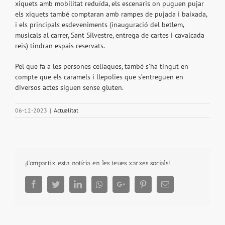
xiquets amb mobilitat reduïda, els escenaris on puguen pujar
els xiquets també comptaran amb rampes de pujada i baixada,
i els principals esdeveniments (inauguració del betlem,
musicals al carrer, Sant Silvestre, entrega de cartes i cavalcada
reis) tindran espais reservats.
Pel que fa a les persones celíaques, també s’ha tingut en
compte que els caramels i llepolies que s’entreguen en
diversos actes siguen sense gluten.
06-12-2023
|
Actualitat
¡Compartix esta notícia en les teues xarxes socials!
Facebook
Twitter
LinkedIn
Whatsapp
Google+
Pinterest
Email