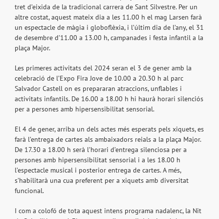
tret d’eixida de la tradicional carrera de Sant Silvestre. Per un
altre costat, aquest mateix dia a les 11.00 h el mag Larsen farà
un espectacle de màgia i globoflèxia, i l’últim dia de l’any, el 31
de desembre d’11.00 a 13.00 h, campanades i festa infantil a la
plaça Major.
Les primeres activitats del 2024 seran el 3 de gener amb la
celebració de l’Expo Fira Jove de 10.00 a 20.30 h al parc
Salvador Castell on es prepararan atraccions, unflables i
activitats infantils. De 16.00 a 18.00 h hi haurà horari silenciós
per a persones amb hipersensibilitat sensorial.
El 4 de gener, arriba un dels actes més esperats pels xiquets, es
farà l’entrega de cartes als ambaixadors reials a la plaça Major.
De 17.30 a 18.00 h serà l’horari d’entrega silenciosa per a
persones amb hipersensibilitat sensorial i a les 18.00 h
l’espectacle musical i posterior entrega de cartes. A més,
s’habilitarà una cua preferent per a xiquets amb diversitat
funcional.
I com a colofó de tota aquest intens programa nadalenc, la Nit