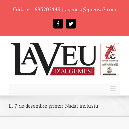
Skip
Crida'ns : 693202149
|
agencia@prensa2.com
to
content
Facebook
Twitter
El 7 de desembre primer Nadal inclusiu