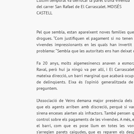
L’últim temporal va derrocar la paret d’una vivenda
del carrer San Rafael de El Carrascalet. MOISÉS
CASTELL
Pel que sembla, estan apareixent noves famílies que
drogues. “Com justifiquen el pagament si no tenen 
vivendes impressionants en les quals han invertit 
problema: “Sembla que les autoritats ens han deixat 
Fa 20 anys, molts algemesinencs anaven a esmorz
Raval, però hui ja ningú va per allí, i El Carrascal
mateixa direcció, un barri marginal que acabarà ocu
de delinqüents. Eixa és l’opinió generalitzada de
preguntem.
L’Associació de Veïns demana major presència dels c
que els agents arriben amb discreció, perquè si v
sirena enceses alerten als infractors. També pensen
control sobre els pagaments de les vivendes. A més, 
el barri, com que es pose llum en totes les vore
s’arreglen parets caigudes, que es reparen els desp