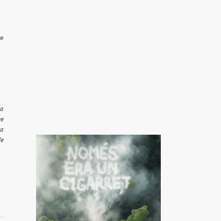
ue
ra
ue
 a
de