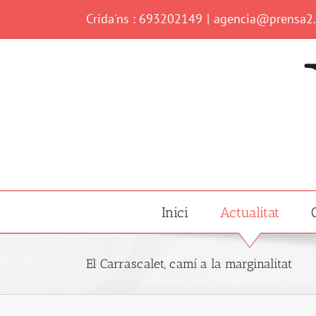
Skip
Crida'ns : 693202149
|
agencia@prensa2
to
content
Inici
Actualitat
El Carrascalet, camí a la marginalitat