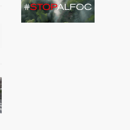
il
í:
ca un
o vaja