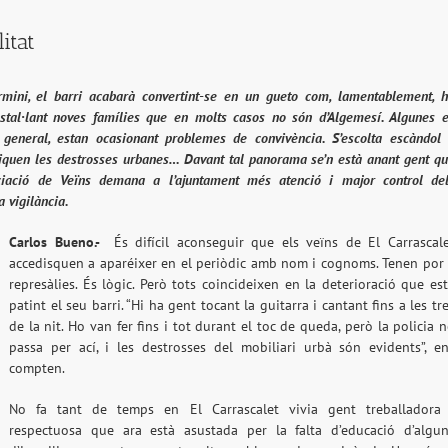
itat
rmini, el barri acabarà convertint-se en un gueto com, lamentablement, 
stal·lant noves famílies que en molts casos no són d’Algemesí. Algunes 
general, estan ocasionant problemes de convivència. S’escolta escàndol
pliquen les destrosses urbanes… Davant tal panorama se’n està anant gent q
sociació de Veïns demana a l’ajuntament més atenció i major control de
 vigilància.
Carlos Bueno.-
És difícil aconseguir que els veïns de El Carrascal
accedisquen a aparéixer en el periòdic amb nom i cognoms. Tenen por
represàlies. És lògic. Però tots coincideixen en la deterioració que es
patint el seu barri. “Hi ha gent tocant la guitarra i cantant fins a les tr
de la nit. Ho van fer fins i tot durant el toc de queda, però la policia 
passa per ací, i les destrosses del mobiliari urbà són evidents”, e
compten.
No fa tant de temps en El Carrascalet vivia gent treballadora 
respectuosa que ara està asustada per la falta d’educació d’algu