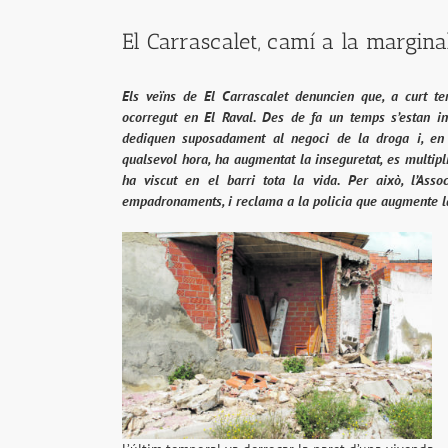
El Carrascalet, camí a la marginal
Els veïns de El Carrascalet denuncien que, a curt te
ocorregut en El Raval. Des de fa un temps s’estan in
dediquen suposadament al negoci de la droga i, en 
qualsevol hora, ha augmentat la inseguretat, es multi
ha viscut en el barri tota la vida. Per això, l’As
empadronaments, i reclama a la policia que augmente la