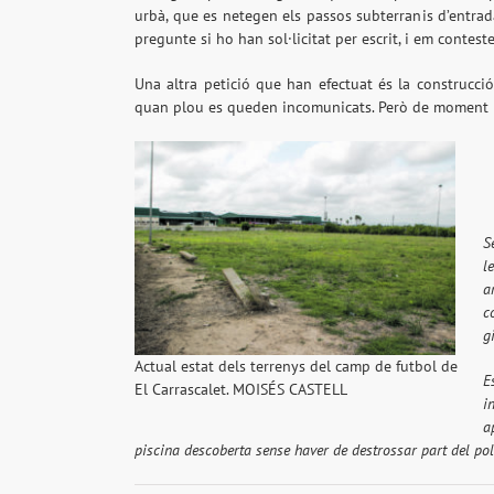
urbà, que es netegen els passos subterranis d’entrada
pregunte si ho han sol·licitat per escrit, i em contest
Una altra petició que han efectuat és la construcci
quan plou es queden incomunicats. Però de moment 
S
l
a
c
g
Actual estat dels terrenys del camp de futbol de
E
El Carrascalet. MOISÉS CASTELL
i
a
piscina descoberta sense haver de destrossar part del poli