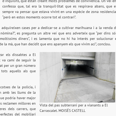
d’inquilins, que estan creant molts problemes de convivència. Un veí e
confessa que, tal era la tranquil·litat que es respirava abans, que e
sempre va pensar que estava vivint en una espècie de zona residencia
“però en estos moments ocorre tot el contrari”.
 adquireixen cases per a dedicar-se a cultivar marihuana i a la venda 
nòmina?”, es pregunta un altre veí que ens adverteix que “per dins s
moltíssims diners”, i es lamenta que no hi ha interés per solucionar 
de la mà, que han decidit que ens apanyem els que vivim ací”, conclou.
ar els dissabtes a El
et va camí de seguir la
pat per un gran número
 tots aquells als que
otxes de la policia, i
an amb les llums de la
 que podria haver major
es reclamen millores en
Vista del pas subterrani per a vianants a El
res dels carrers, que
Carrascalet. MOISÉS CASTELL
erfectes del mobiliari