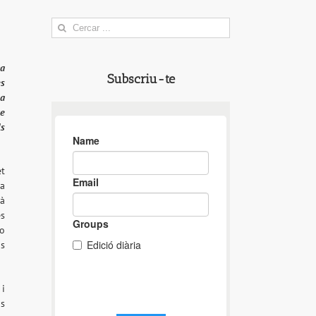
Search
for:
ha
Subscriu-te
es
 a
ue
ls
et
 a
tà
es
no
ns
i
ns