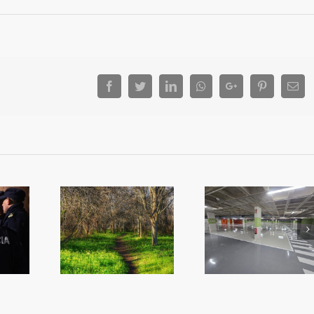
Facebook
Twitter
LinkedIn
Whatsapp
Google+
Pinterest
Ema
més Algemes
iplica la
Reobri l’aparcament
L’alcalde convo
ó en zones
del Mercat
ple per a que n
rdes
l’oposició