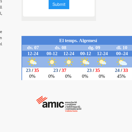
ns
ll
l,
de
ón
el