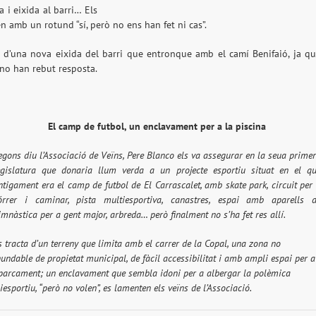
 i eixida al barri… Els
en amb un rotund “sí, però no ens han fet ni cas”.
ó d’una nova eixida del barri que entronque amb el camí Benifaió, ja q
no han rebut resposta.
El camp de futbol, un enclavament per a la piscina
egons diu l’Associació de Veïns, Pere Blanco els va assegurar en la seua prime
egislatura que donaria llum verda a un projecte esportiu situat en el q
ntigament era el camp de futbol de El Carrascalet, amb skate park, circuit per
órrer i caminar, pista multiesportiva, canastres, espai amb aparells 
imnàstica per a gent major, arbreda… però finalment no s’ha fet res allí.
s tracta d’un terreny que limita amb el carrer de la Copal, una zona no
nundable de propietat municipal, de fàcil accessibilitat i amb ampli espai per a
parcament; un enclavament que sembla idoni per a albergar la polèmica
esportiu, “però no volen”, es lamenten els veïns de l’Associació.