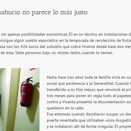
sahucio no parece lo más justo
sin apenas posibilidades económicas. Él es un técnico en instalaciones de 
nsigue algún sueldo esporádico en la temporada de recolección de fruta.
casa son los 426 euros del subsidio que cobra Vicenta desde hace dos mese
 de ésta. Siete personas bajo un mismo techo, cuando lo tenían.
Hasta hace tres años toda la familia vivía en c
social que pertenecía a la Generalitat. Cuando
transferido a su hijo mayor, que renunció al pr
tres meses para poner en regla todo el papeleo,
contra y Vicenta presentó la documentación exig
quedaron en la calle.
Fue entonces cuando decidieron ocupar un domi
puerta reventada que utilizaban unos drogadic
y se instalaron allí de forma irregular. El prop