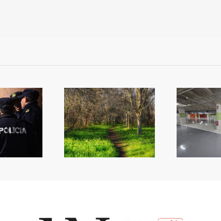
més
ltiplica la inversió
Reobri l’aparcament del
co
n zones verdes
Mercat
qu