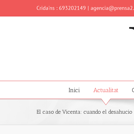
Skip
Crida'ns : 693202149
|
agencia@prensa2
to
content
Inici
Actualitat
El caso de Vicenta: cuando el desahucio 