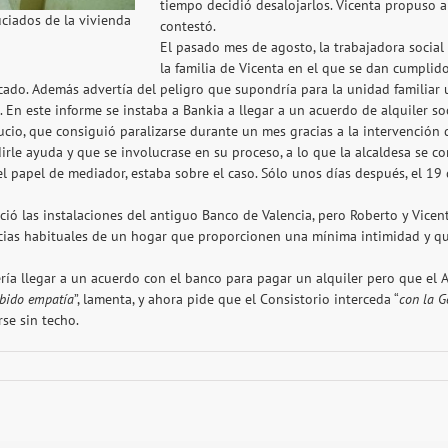
tiempo decidió desalojarlos. Vicenta propuso a
uciados de la vivienda
contestó.
El pasado mes de agosto, la trabajadora social
la familia de Vicenta en el que se dan cumplido
cado. Además advertía del peligro que supondría para la unidad familiar 
En este informe se instaba a Bankia a llegar a un acuerdo de alquiler soc
io, que consiguió paralizarse durante un mes gracias a la intervención de
rle ayuda y que se involucrase en su proceso, a lo que la alcaldesa se c
 papel de mediador, estaba sobre el caso. Sólo unos días después, el 19 
reció las instalaciones del antiguo Banco de Valencia, pero Roberto y Vice
ncias habituales de un hogar que proporcionen una mínima intimidad y que 
ería llegar a un acuerdo con el banco para pagar un alquiler pero que e
abido empatía
”, lamenta, y ahora pide que el Consistorio interceda “
con la G
se sin techo.