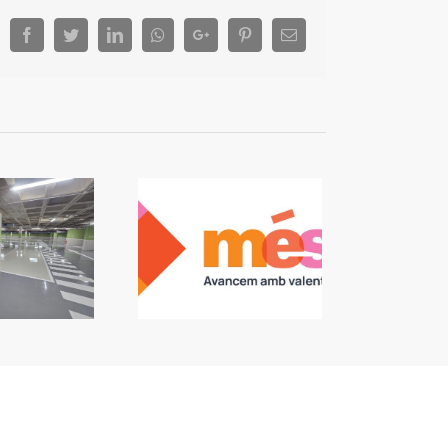
Facebook
Twitter
LinkedIn
Whatsapp
Google+
Pinterest
Email
 Algemesí: L’alcalde
nvoca un ple per a
e no vaja l’oposició