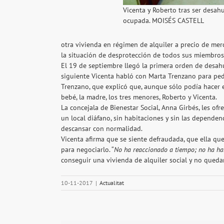
Vicenta y Roberto tras ser desah
ocupada. MOISÉS CASTELL
otra vivienda en régimen de alquiler a precio de mer
la situación de desprotección de todos sus miembros. 
El 19 de septiembre llegó la primera orden de desahuc
siguiente Vicenta habló con Marta Trenzano para pedi
Trenzano, que explicó que, aunque sólo podía hacer el
bebé, la madre, los tres menores, Roberto y Vicenta.
La concejala de Bienestar Social, Anna Girbés, les of
un local diáfano, sin habitaciones y sin las depende
descansar con normalidad.
Vicenta afirma que se siente defraudada, que ella qu
para negociarlo. “
No ha reaccionado a tiempo; no ha h
conseguir una vivienda de alquiler social y no quedar
10-11-2017
|
Actualitat