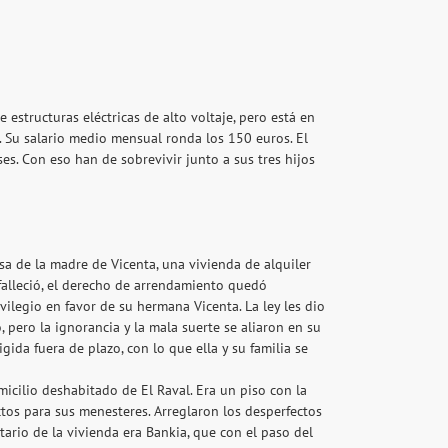
estructuras eléctricas de alto voltaje, pero está en
 Su salario medio mensual ronda los 150 euros. El
s. Con eso han de sobrevivir junto a sus tres hijos
asa de la madre de Vicenta, una vivienda de alquiler
 falleció, el derecho de arrendamiento quedó
ivilegio en favor de su hermana Vicenta. La ley les dio
 pero la ignorancia y la mala suerte se aliaron en su
ida fuera de plazo, con lo que ella y su familia se
cilio deshabitado de El Raval. Era un piso con la
tos para sus menesteres. Arreglaron los desperfectos
ietario de la vivienda era Bankia, que con el paso del