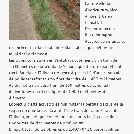
La conselleria
d’Agricultura, Medi
Ambient, Canvi
Climàtic i
Desenrotllament
Rural ha représ
després de sis anys el
recobriment de la séquia de Sollana al seu pas pel terme
municipal d’Algemesí.
Les obres consistixen en l’entubat i cobriment d’un tram de
1.980 metres de la séquia de Sollana que discorre paral·lel al
camí Parada de l’Olivera d’Algemesí, per mitjà d’una canonada
de polièster reforçat amb fibra de vidre de 1.800 mil·límetres
de diàmetre i un altre tram de 160 metres de canonada
d’idèntiques característiques de 1.400 mil·límetres de
diàmetre.
L’objectiu d’esta actuació és minimitzar la pèrdua d’aigua de la
séquia i reduir la perillositat d’este tram del camí Parada de
l’Olivera, pel fet que en determinats punts la séquia arriba a
tindre més de cinc metres de profunditat.
L’import total de les obres és de 1.407.704,10 euros, amb un