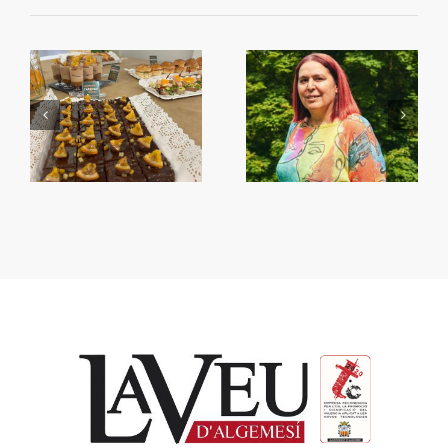
Begoña García Bernal
Primera Setmana de la
va visitar Algemesí
Taronja