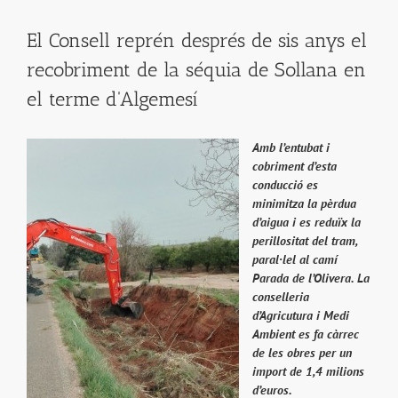
El Consell reprén després de sis anys el
recobriment de la séquia de Sollana en
el terme d'Algemesí
Amb l’entubat i
cobriment d’esta
conducció es
minimitza la pèrdua
d’aigua i es reduïx la
perillositat del tram,
paral·lel al camí
Parada de l’Olivera. La
conselleria
d’Agricutura i Medi
Ambient es fa càrrec
de les obres per un
import de 1,4 milions
d’euros.