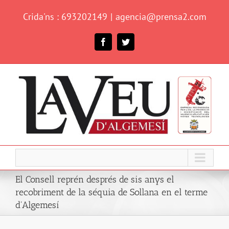
Skip
Crida'ns : 693202149
|
agencia@prensa2.com
to
content
Facebook
Twitter
El Consell reprén després de sis anys el
recobriment de la séquia de Sollana en el terme
d'Algemesí