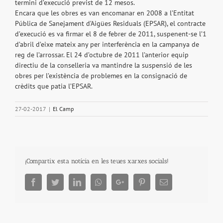
termini d’execució previst de 12 mesos.
Encara que les obres es van encomanar en 2008 a l’Entitat
Pública de Sanejament d’Aigües Residuals (EPSAR), el contracte
d’execució es va firmar el 8 de febrer de 2011, suspenent-se l’1
d’abril d’eixe mateix any per interferència en la campanya de
reg de l’arrossar. El 24 d’octubre de 2011 l’anterior equip
directiu de la conselleria va mantindre la suspensió de les
obres per l’existència de problemes en la consignació de
crèdits que patia l’EPSAR.
27-02-2017
|
El Camp
¡Compartix esta notícia en les teues xarxes socials!
Facebook
Twitter
LinkedIn
Whatsapp
Google+
Pinterest
Email