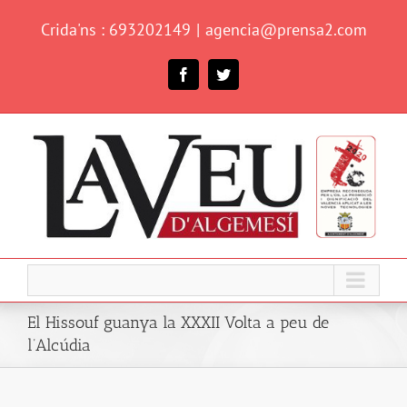
Skip
Crida'ns : 693202149
|
agencia@prensa2.com
to
content
Facebook
Twitter
El Hissouf guanya la XXXII Volta a peu de
l’Alcúdia