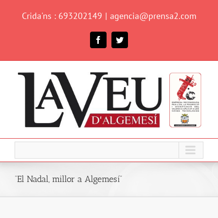
Skip
Crida'ns : 693202149
|
agencia@prensa2.com
to
content
Facebook
Twitter
“El Nadal, millor a Algemesí”