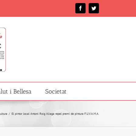
Facebook
Twitter
lut i Bellesa
Societat
ultura
/
El pintor local Antoni Roig Aliaga repel premi de pintura F.U.V.A.M.A.