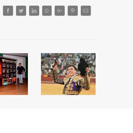
Facebook
Twitter
LinkedIn
Whatsapp
Google+
Pinterest
Email
a capacitat de Nek
orprén a València