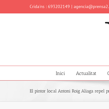
Skip
Crida'ns : 693202149
|
agencia@prensa2
to
content
Inici
Actualitat
El pintor local Antoni Roig Aliaga repel 