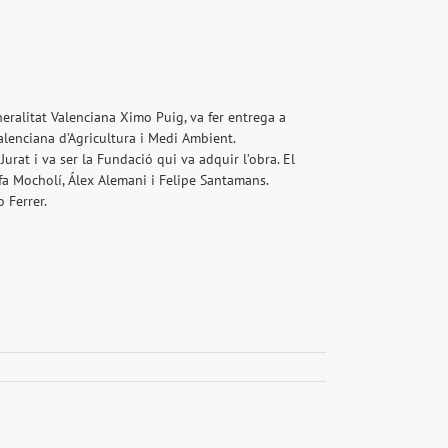
eralitat Valenciana Ximo Puig, va fer entrega a
alenciana d’Agricultura i Medi Ambient.
Jurat i va ser la Fundació qui va adquir l’obra. El
afa Mocholí, Álex Alemani i Felipe Santamans.
 Ferrer.