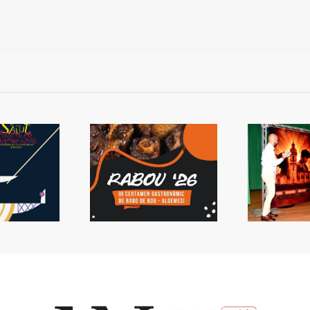
 Rabou tornarà a
Presentada la Setmana
L
Algemesí
de Bous
s