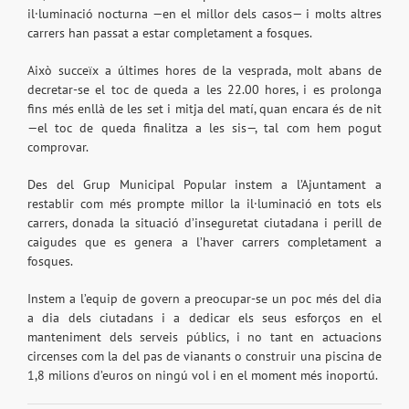
il·luminació nocturna —en el millor dels casos— i molts altres
carrers han passat a estar completament a fosques.
Això succeïx a últimes hores de la vesprada, molt abans de
decretar-se el toc de queda a les 22.00 hores, i es prolonga
fins més enllà de les set i mitja del matí, quan encara és de nit
—el toc de queda finalitza a les sis—, tal com hem pogut
comprovar.
Des del Grup Municipal Popular instem a l’Ajuntament a
restablir com més prompte millor la il·luminació en tots els
carrers, donada la situació d’inseguretat ciutadana i perill de
caigudes que es genera a l’haver carrers completament a
fosques.
Instem a l’equip de govern a preocupar-se un poc més del dia
a dia dels ciutadans i a dedicar els seus esforços en el
manteniment dels serveis públics, i no tant en actuacions
circenses com la del pas de vianants o construir una piscina de
1,8 milions d’euros on ningú vol i en el moment més inoportú.