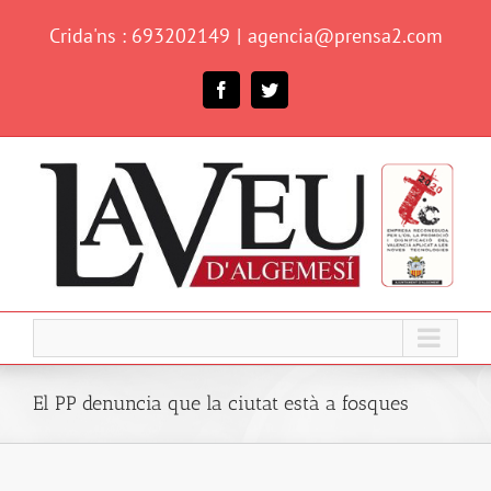
Skip
Crida'ns : 693202149
|
agencia@prensa2.com
to
content
Facebook
Twitter
El PP denuncia que la ciutat està a fosques