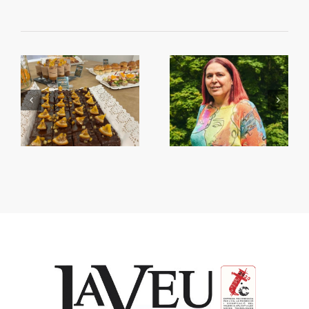
Begoña García Bernal
Primera Setmana de la
va visitar Algemesí
Taronja