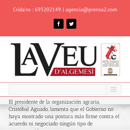
Skip
Crida'ns : 693202149
|
agencia@prensa2.com
to
content
Facebook
Twitter
El presidente de la organización agraria,
Cristóbal Aguado, lamenta que el Gobierno no
haya mostrado una postura más firme contra el
acuerdo ni negociado ningún tipo de