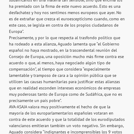
sudafricanos en una materia tan sensible, sino que encima los
ha premiado con la firma de este nuevo acuerdo. Esto es una
desfachatez y hoy nos sentimos menos europeos que ayer. No
es de extrañar que crezca el euroescepticismo cuando, como en
este caso, se legisla en contra de los propios ciudadanos de
Europa”.
Precisamente, y por lo que respecta al trasfondo político que
ha rodeado a esta alianza, Aguado lamenta que “el Gobierno
español no haya mostrado, en la trascendental reunión del
Consejo de Europa, una oposición mucho más firme contra ese
acuerdo o que, al menos, haya negociado algún tipo de
compensación”, al tiempo que considera “especialmente
lamentable y tramposo de cara a la opinión pública que se
utilicen las causas humanitarias para justificar estas alianzas
que en realidad esconden intereses económicos de empresas
muy poderosas tanto de Europa como de Sudáfrica, que no es
precisamente un país pobre”.
AVA-ASAJA valora muy positivamente el hecho de que la
mayoría de los europarlamentarios españoles votaran en
contra de este acuerdo y que la totalidad de los eurodiputados
valencianos emitieran también un voto negativo. Sin embargo,
Aguado considera “indignantes e incomprensibles los 9 votos