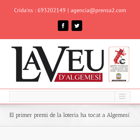
Skip
Crida'ns : 693202149
|
agencia@prensa2.com
to
content
Facebook
Twitter
El primer premi de la loteria ha tocat a Algemesí