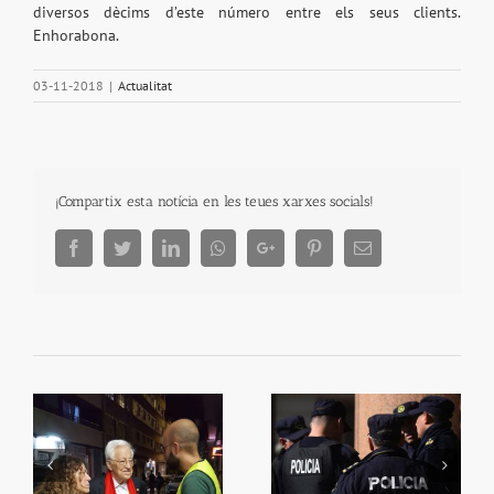
diversos dècims d’este número entre els seus clients.
Enhorabona.
03-11-2018
|
Actualitat
¡Compartix esta notícia en les teues xarxes socials!
Facebook
Twitter
LinkedIn
Whatsapp
Google+
Pinterest
Email
Dos policies eviten la
ça
Es multiplica la inversió
fugida d’un presumpte