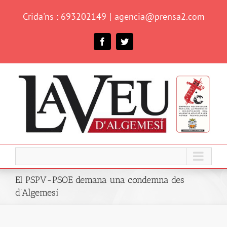
Skip
Crida'ns : 693202149
|
agencia@prensa2.com
to
content
Facebook
Twitter
El PSPV-PSOE demana una condemna des
d’Algemesí