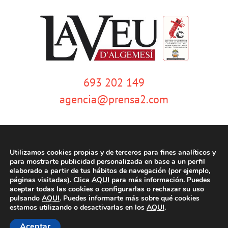
693 202 149
agencia@prensa2.com
Utilizamos cookies propias y de terceros para fines analíticos y
para mostrarte publicidad personalizada en base a un perfil
elaborado a partir de tus hábitos de navegación (por ejemplo,
páginas visitadas). Clica
AQUI
para más información. Puedes
© Copyright 2020 | La Veu d'Algemesí | Tots els drets reservats |
Aviso
aceptar todas las cookies o configurarlas o rechazar su uso
legal
|
Política de privacidad
|
Política de cookies
| Dissenyat per
pulsando
AQUI
. Puedes informarte más sobre qué cookies
tecniwebs
estamos utilizando o desactivarlas en los
AQUI
.
Aceptar