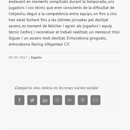
endavant en moments complicats durant la temporada, uns
jugadors i cos tècnic que eren conscients de la dificultat de
l’objectiu, degut a la competència entre equips, on fins a cinc
han estat lluitant fins a les últimes jornades pel desitjat
ascens, es moment de felicitar i agraïr als jugadors i equip
tècnic l’esforç i reconèixer el treball realitzat, un merescut títol
lliguer i un ascens molt desitjat. Enhorabona groguets,
enhorabona Racing d’Algemesí C.F.
05-05-2017
|
Esports
¡Compartix esta notícia en les teues xarxes socials!
Facebook
Twitter
LinkedIn
Whatsapp
Google+
Pinterest
Email