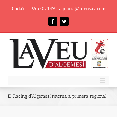
Skip
Crida'ns : 693202149
|
agencia@prensa2.com
to
content
Facebook
Twitter
El Racing d'Algemesí retorna a primera regional