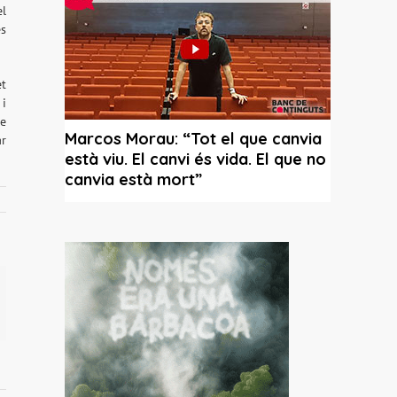
el
es
et
 i
de
ar
il