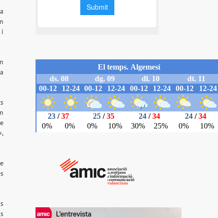
ha
en
 i
en
 a
cs
un
de
»,
de
es
ts
ts