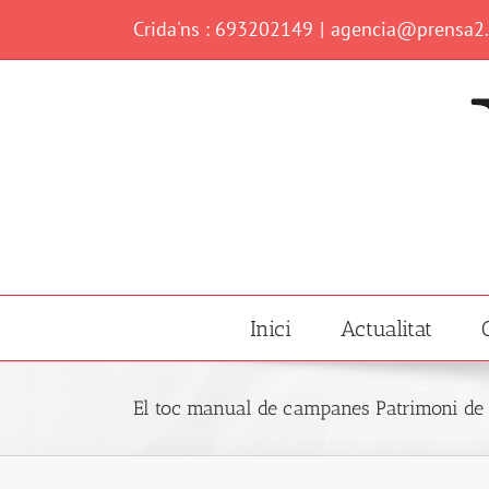
Skip
Crida'ns : 693202149
|
agencia@prensa2
to
content
Inici
Actualitat
El toc manual de campanes Patrimoni d