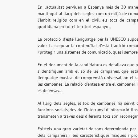
En l’actualitat perviuen a Espanya més de 30 mane
mantingut al llarg dels segles com un mitjà de comu
l’àmbit religiós com en el civil, els tocs de campa
quotidiana en tot el territori espanyol.
La protecció d’este llenguatge per la UNESCO supos
valor i assegurar la continuïtat d’esta tradició com
«protegir uns sistemes de comunicació, quasi sempre ú
En el document de la candidatura es detallava que pe
s’identifiquen amb el so de les campanes, que est
llenguatge musical de comprensió universal, on el c
les campanes. La relació d’entesa entre el campaner i
es defensava.
Al llarg dels segles, el toc de campanes ha servit
funcions socials, des de l’intercanvi d’informació fins
transmeten a través dels diferents tocs són reconeguts
Existeix una gran varietat de sons determinada per l
dels campaners i les característiques físiques i p