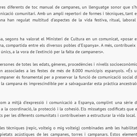
res diferents de toc manual de campanes, un llenguatge sonor que s’
nicació comunitari. Amb un ampli repertori de formes i tècniques, tant 
na han regulat multitud d’aspectes de la vida festiva, ritual, laboral
a, segons ha valorat el Ministeri de Cultura en un comunicat, «posar 
una, compartida entre els diversos pobles d’Espanya». A més, contribueix
nics, a la vora de l’extinció per la falta de campaners».
rsones de totes les edats, gèneres, procedències i nivells socioeconòmi
an associades a les festes de més de 8.000 municipis espanyols. «És 
ampaner és fonamental per a preservar la funció de comunicació social 
 la campana és imprescindible per a salvaguardar esta pràctica ancestral
 com a mitjà d’expressió i comunicació a Espanya, complint una sèrie 
 a la coordinació, la protecció i la cohesió. Els missatges codificats que 
 per les diferents comunitats i contribueixen a estructurar la vida local.
es tècniques (repic, volteig o mig volteig) combinades amb les habilita
ropietats acústiques de les campanes, torres i campanars. Estos elemen