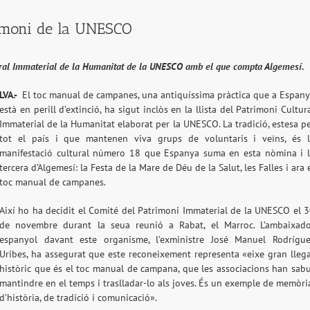
imoni de la UNESCO
ural Immaterial de la Humanitat de la UNESCO amb el que compta Algemesí.
LVA.-
El toc manual de campanes, una antiquíssima pràctica que a Espan
està en perill d’extinció, ha sigut inclòs en la llista del Patrimoni Cultur
Immaterial de la Humanitat elaborat per la UNESCO. La tradició, estesa p
tot el país i que mantenen viva grups de voluntaris i veïns, és 
manifestació cultural número 18 que Espanya suma en esta nòmina i 
tercera d’Algemesí: la Festa de la Mare de Déu de la Salut, les Falles i ara 
toc manual de campanes.
Així ho ha decidit el Comité del Patrimoni Immaterial de la UNESCO el 
de novembre durant la seua reunió a Rabat, el Marroc. L’ambaixad
espanyol davant este organisme, l’exministre José Manuel Rodrígu
Uribes, ha assegurat que este reconeixement representa «eixe gran lleg
històric que és el toc manual de campana, que les associacions han sab
mantindre en el temps i traslladar-lo als joves. És un exemple de memòri
d’història, de tradició i comunicació».