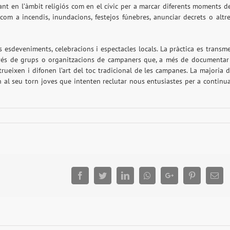
ant en l’àmbit religiós com en el cívic per a marcar diferents moments d
 com a incendis, inundacions, festejos fúnebres, anunciar decrets o altr
esdeveniments, celebracions i espectacles locals. La pràctica es transm
avés de grups o organitzacions de campaners que, a més de documentar
trueixen i difonen l’art del toc tradicional de les campanes. La majoria 
al seu torn joves que intenten reclutar nous entusiastes per a continu
Facebook
Twitter
LinkedIn
Whatsapp
Google+
Pinterest
Ema