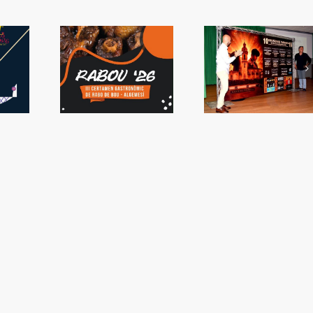
 tornarà a
Presentada la
La capacitat d
emesí
Setmana de Bous
sorprén a Valè