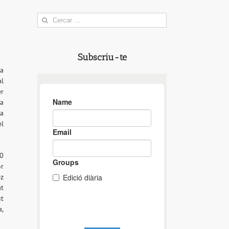
Search
for:
Subscriu-te
ya
al
er
la
la
el
30
or
ez
at
ut
a,