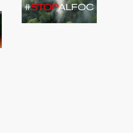
e Nek
ncia