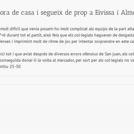
fora de casa i segueix de prop a Eivissa i Alm
molt difícil que venia posant-ho molt complicat als equips de la part alta d
 7×6 durant tot el partit, això feia que els col·legials hagueren de desgas
fenses i imprimint molt de ritme de joc per intentar sorprendre en este can
i tot i que aviat després de diversos errors ofensius de San juan, els col
 aconseguida donar-li la volta al marcador, per sort per als col·legials no 
initiu 25-30