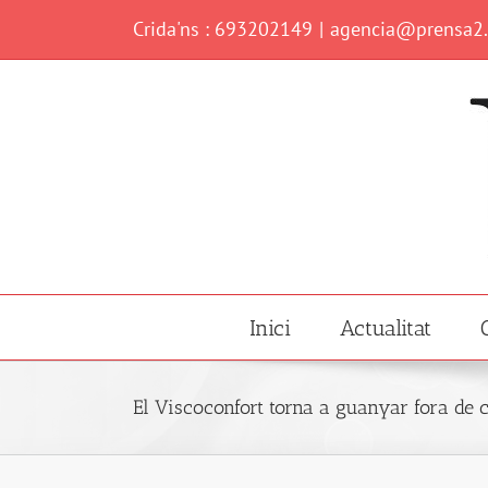
Skip
Crida'ns : 693202149
|
agencia@prensa2
to
content
Inici
Actualitat
El Viscoconfort torna a guanyar fora de 