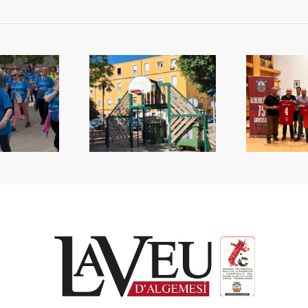
uè fem amb el
Txu
75 anys de l’Algemesí CF
bàsquet?
el