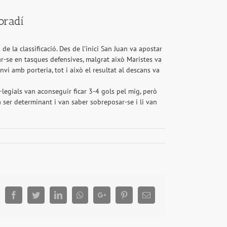
oradí
e la classificació. Des de l’inici San Juan va apostar
tar-se en tasques defensives, malgrat això Maristes va
vi amb porteria, tot i això el resultat al descans va
·legials van aconseguir ficar 3-4 gols pel mig, però
va ser determinant i van saber sobreposar-se i li van
Facebook
Twitter
LinkedIn
Whatsapp
Google+
Pinterest
Email