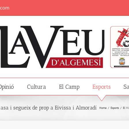
.com
Opinió
Cultura
El Camp
Esports
Sa
casa i segueix de prop a Eivissa i Almoradí
Home
/
Esports
/
El Vi