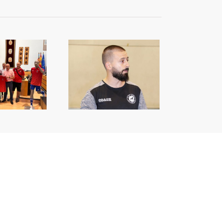
s Isabel renova amb
 Club Soria Bàsquet